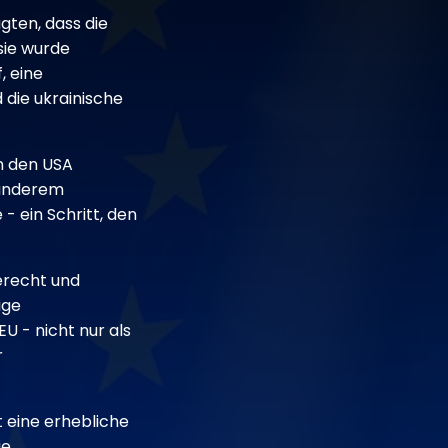
ten, dass die
sie wurde
, eine
 die ukrainische
on den USA
 anderem
- ein Schritt, den
erecht und
ige
EU - nicht nur als
r
 eine erhebliche
ie