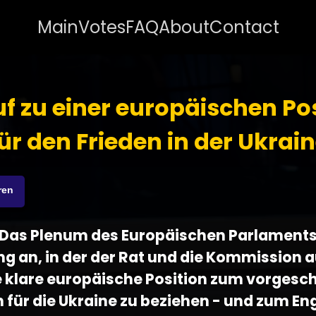
Main
Votes
FAQ
About
Contact
f zu einer europäischen Po
ür den Frieden in der Ukrai
ren
 - Das Plenum des Europäischen Parlament
g an, in der der Rat und die Kommission 
e klare europäische Position zum vorges
n für die Ukraine zu beziehen - und zum 