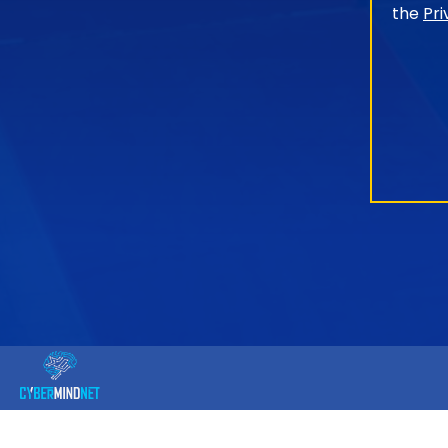
the
Pri