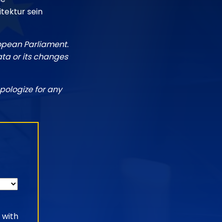
tektur sein
ropean Parliament.
ata or its changes
pologize for any
 with