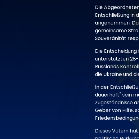
Die Abgeordneten
Entschließung in
angenommen. Damit
gemeinsame Strate
Souveränität resp
Die Entscheidung f
unterstützten 28-
Russlands Kontrol
die Ukraine und d
In der Entschließ
dauerhaft" sein m
Zugeständnisse an 
Geber von Hilfe, 
Friedensbedingun
Dieses Votum hat 
politische Wirkung