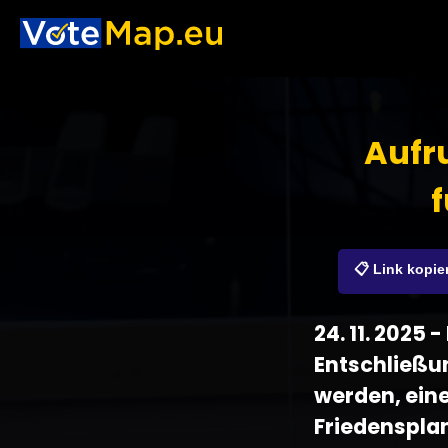
Aufru
f
📋 Link kopie
24. 11. 2025
Entschließun
werden, ein
Friedenspla