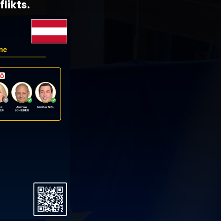
likts.