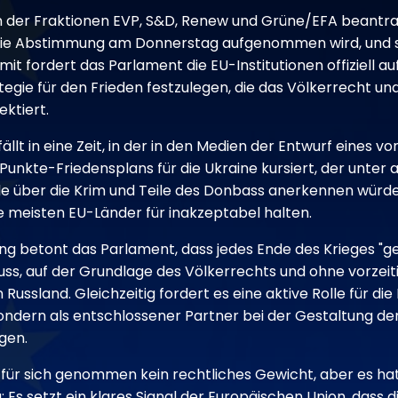
 der Fraktionen EVP, S&D, Renew und Grüne/EFA beantrag
 die Abstimmung am Donnerstag aufgenommen wird, und 
 fordert das Parlament die EU-Institutionen offiziell auf
gie für den Frieden festzulegen, die das Völkerrecht und
ektiert.
ällt in eine Zeit, in der in den Medien der Entwurf eines v
Punkte-Friedensplans für die Ukraine kursiert, der unter
le über die Krim und Teile des Donbass anerkennen würde 
ie meisten EU-Länder für inakzeptabel halten.
ung betont das Parlament, dass jedes Ende des Krieges "g
uss, auf der Grundlage des Völkerrechts und ohne vorzeit
Russland. Gleichzeitig fordert es eine aktive Rolle für die 
sondern als entschlossener Partner bei der Gestaltung de
gen.
für sich genommen kein rechtliches Gewicht, aber es hat
: Es setzt ein klares Signal der Europäischen Union, dass d