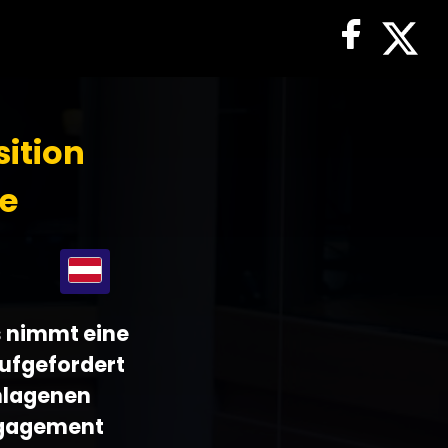
sition
ne
s nimmt eine
aufgefordert
chlagenen
Engagement