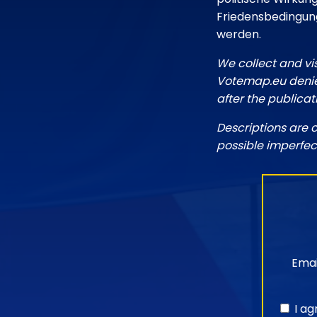
Friedensbedingung
werden.
We collect and vi
Votemap.eu denies
after the publicat
Descriptions are 
possible imperfec
Emai
I a