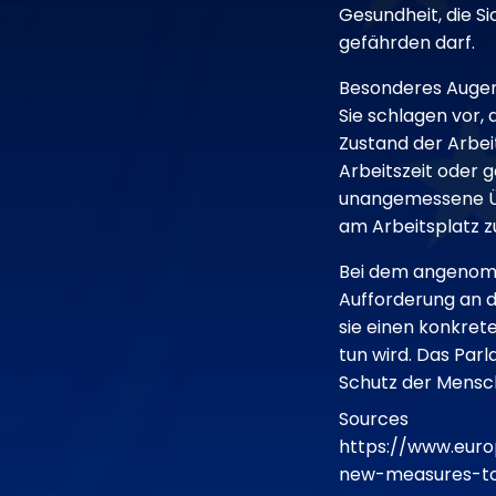
Gesundheit, die S
gefährden darf.
Besonderes Augen
Sie schlagen vor,
Zustand der Arbe
Arbeitszeit oder g
unangemessene Üb
am Arbeitsplatz z
Bei dem angenomm
Aufforderung an d
sie einen konkrete
tun wird. Das Parl
Schutz der Mensc
Sources
https://www.eur
new-measures-to