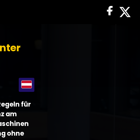
nter
Regeln für
nz am
Maschinen
ng ohne