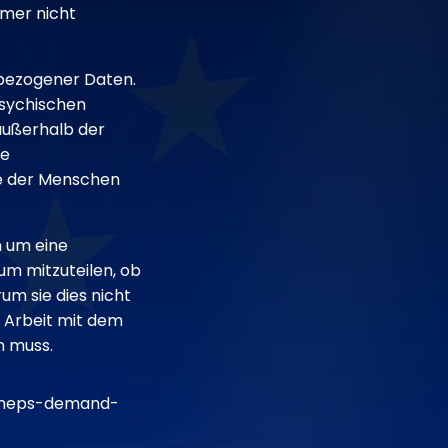
hmer nicht
bezogener Daten.
psychischen
außerhalb der
ne
e der Menschen
n um eine
um mitzuteilen, ob
um sie dies nicht
er Arbeit mit dem
n muss.
5/meps-demand-