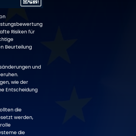
von
eistungsbewertung
fte Risiken für
chtige
en Beurteilung
ltsänderungen und
beruhen.
gen, wie der
che Entscheidung
ollten die
esetzt werden,
rolle
Systeme die