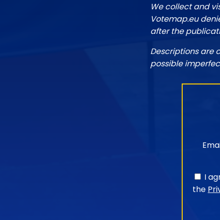
We collect and vi
Votemap.eu denies
after the publicat
Descriptions are 
possible imperfec
Emai
I a
the
Pri