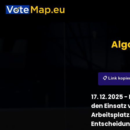
Alg
📋 Link kopie
17. 12. 2025
den Einsatz 
Arbeitsplat
Entscheidun