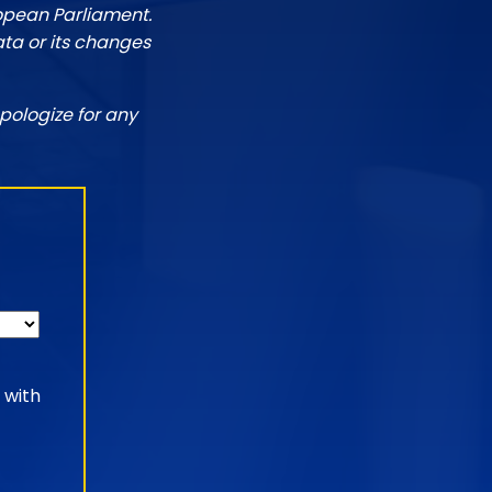
ropean Parliament.
ata or its changes
pologize for any
 with