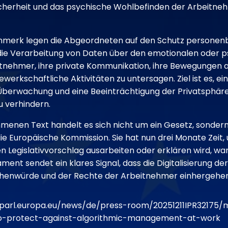
icherheit und das psychische Wohlbefinden der Arbeitne
merk legen die Abgeordneten auf den Schutz personen
 die Verarbeitung von Daten über den emotionalen oder 
itnehmer, ihre private Kommunikation, ihre Bewegungen 
ewerkschaftliche Aktivitäten zu untersagen. Ziel ist es, ei
erwachung und eine Beeinträchtigung der Privatsphär
u verhindern.
enen Text handelt es sich nicht um ein Gesetz, sonder
ie Europäische Kommission. Sie hat nun drei Monate Zeit, 
n Legislativvorschlag ausarbeiten oder erklären wird, war
ament sendet ein klares Signal, dass die Digitalisierung d
henwürde und der Rechte der Arbeitnehmer einhergehe
oparl.europa.eu/news/de/press-room/20251211IPR3217
-protect-against-algorithmic-management-at-work