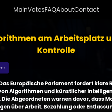
Main
Votes
FAQ
About
Contact
orithmen am Arbeitsplatz u
Kontrolle
ren
 - Das Europäische Parlament fordert klare 
von Algorithmen und künstlicher Intellige
z. Die Abgeordneten warnen davor, dass 
gen über Arbeit, Bezahlung oder Entlassu