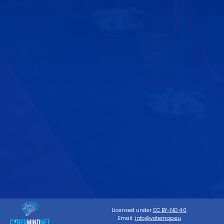
Licensed under
CC BY-ND 4.0
.
Email:
info@votemap.eu