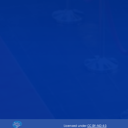
Licensed under
CC BY-ND 4.0
.