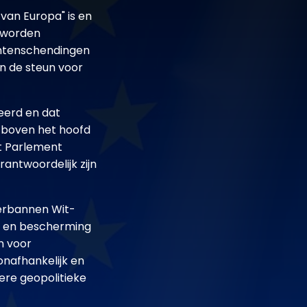
van Europa" is en
 worden
chtenschendingen
en de steun voor
eerd en dat
n boven het hoofd
et Parlement
rantwoordelijk zijn
verbannen Wit-
it en bescherming
n voor
onafhankelijk en
re geopolitieke