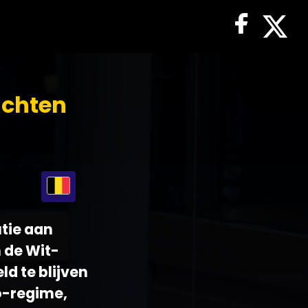
achten
utie aan
 de Wit-
d te blijven
o-regime,