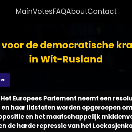
Main
Votes
FAQ
About
Contact
 voor de democratische kr
in Wit-Rusland
ren
 - Het Europees Parlement neemt een resol
U en haar lidstaten worden opgeroepen om
positie en het maatschappelijk middenvel
en de harde repressie van het Loekasjenk