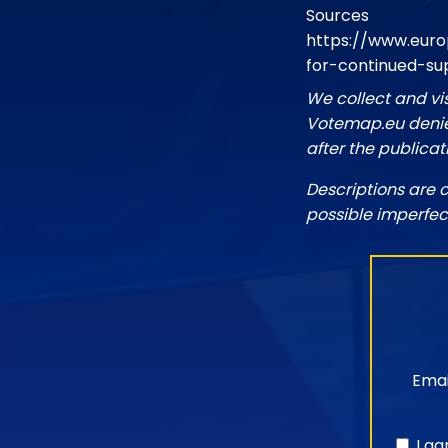
Sources
https://www.euro
for-continued-su
We collect and vi
Votemap.eu denies
after the publicat
Descriptions are 
possible imperfec
Emai
I a