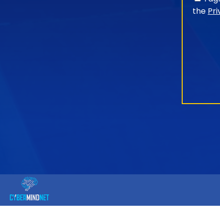
the
Pri