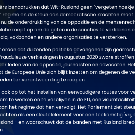
rs benadrukken dat Wit-Rusland geen "vergeten hoekje 
et regime en de steun aan democratische krachten moet
fs nu de onderdrukking van de oppositie en de mensenre
lutie roept op om de gaten in de sancties te verkleinen 
dia, vakbonden en andere organisaties te versterken.
t eraan dat duizenden politieke gevangenen zijn gearrest
rauduleuze verkiezingen in augustus 2020 zware straffe
r leden van de oppositie, journalisten en advocaten. H
t de Europese Unie zich blijft inzetten om degenen die ve
eden ter verantwoording te roepen.
t ook op tot het instellen van eenvoudigere routes voor 
om te werken en te verblijven in de EU, een visumfacilite
 aan het regime dat hen vervolgt. Het Parlement ziet steu
chten als een sleutelelement voor een toekomstig 'vrij, 
usland - en waarschuwt dat de banden met Rusland brede
n.