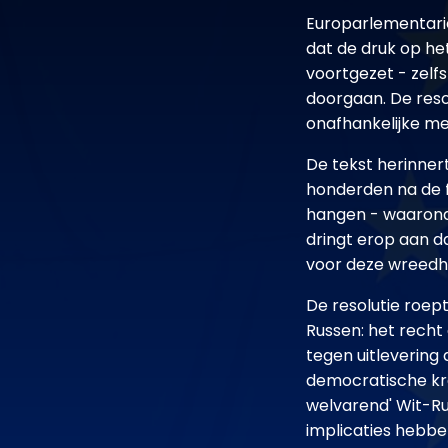
Europarlementarië
dat de druk op h
voortgezet - zel
doorgaan. De reso
onafhankelijke me
De tekst herinner
honderden na de f
hangen - waaronde
dringt erop aan da
voor deze wreedh
De resolutie roep
Russen: het recht 
tegen uitlevering
democratische kra
welvarend' Wit-R
implicaties hebbe