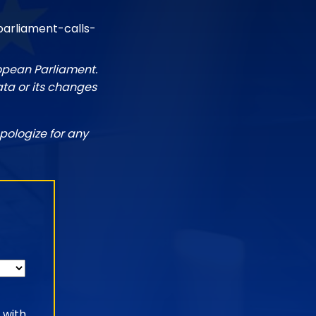
arliament-calls-
ropean Parliament.
ata or its changes
pologize for any
 with