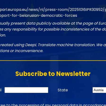
parl.europa.eu/news/nl/press-room/20251016IPR30952/p
pport-for-belarusian-democratic-forces
sually present data publicly available at the page of Eu
 any responsibility for possible inconsistencies of the d
ion.
created using DeepL Translate machine translation. We a
tions or inconvenience.
Subscribe to Newsletter
l
State
gree to the processing of my personal data in accordance