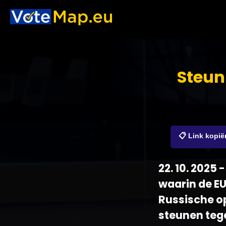
Steun
📋 Link kopië
22. 10. 2025
waarin de E
Russische op
steunen teg