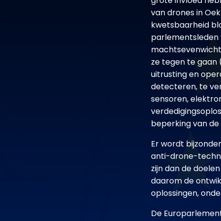
grote invloed heb
van drones in Oek
kwetsbaarheid bloo
parlementsleden v
machtsevenwicht.
ze tegen te gaan 
uitrusting en ope
detecteren, te ve
sensoren, elektro
verdedigingsoplos
beperking van de
Er wordt bijzond
anti-drone-techno
zijn dan de doelen
daarom de ontwikk
oplossingen, onde
De Europarlementa