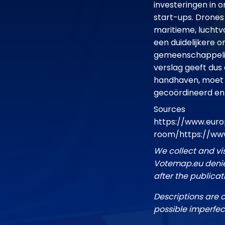
investeringen in 
start-ups. Drones
maritieme, luchtv
een duidelijkere o
gemeenschappelijk
verslag geeft dus e
handhaven, moet z
gecoördineerd en 
Sources
https://www.euro
room/https://ww
We collect and vi
Votemap.eu denies
after the publicat
Descriptions are 
possible imperfec