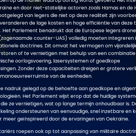
ben op de manier waarop oorlog wordt gevoerd. Het inte
raïne en door niet-statelijke actoren zoals Hamas en de H
tgelegd van legers die niet op deze realiteit zijn voorbe
eranderen de lage kosten en hoge efficiëntie van deze 
 Het Parlement benadrukt dat de Europese legers dron
(zogenaamde counter-UAS) volledig moeten integreren in
rationele doctrines. Dit omvat het vermogen om vijandelij
rstoren of te vernietigen met behulp van een combinatie
nische oorlogsvoering, lasersystemen of goedkope
singen. Zonder deze capaciteiten dreigen er grotere ver
 manoeuvreerruimte van de eenheden.
ere nadruk gelegd op de behoefte aan goedkope en alge
logieën. Het Parlement wijst erop dat de huidige syste
 die ze vernietigen, wat op lange termijn onhoudbaar is. 
eling ondersteunen van eenvoudige, snel inzetbare en k
r meer geïnspireerd door de ervaringen van Oekraïne.
riërs roepen ook op tot aanpassing van militaire doctri