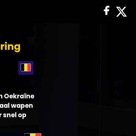
ring
in Oekraïne
iaal wapen
r snel op