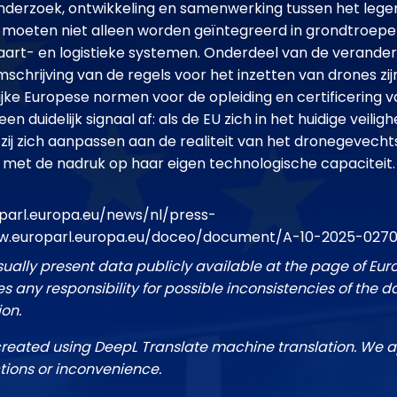
onderzoek, ontwikkeling en samenwerking tussen het leger,
 moeten niet alleen worden geïntegreerd in grondtroepe
aart- en logistieke systemen. Onderdeel van de verande
mschrijving van de regels voor het inzetten van drones zij
e Europese normen voor de opleiding en certificering v
en duidelijk signaal af: als de EU zich in het huidige veilig
ij zich aanpassen aan de realiteit van het dronegevechts
met de nadruk op haar eigen technologische capaciteit.
parl.europa.eu/news/nl/press-
w.europarl.europa.eu/doceo/document/A-10-2025-027
sually present data publicly available at the page of Eu
 any responsibility for possible inconsistencies of the d
ion.
created using DeepL Translate machine translation. We a
tions or inconvenience.