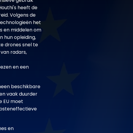
nsieve gebruik
outhi's heeft de
reid. Volgens de
technologieën het
es en middelen om
 hun opleiding,
ke drones snel te
 van radars,
liezen en een
meen beschikbare
men vaak duurder
De EU moet
osteneffectieve
nes en