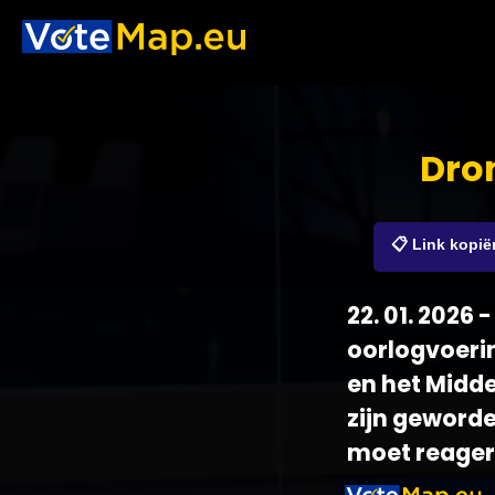
Dro
📋 Link kopië
22. 01. 2026
oorlogvoerin
en het Midd
zijn geworde
moet reager