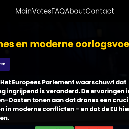
Main
Votes
FAQ
About
Contact
nes en moderne oorlogsvoe
ren
 - Het Europees Parlement waarschuwt dat
g ingrijpend is veranderd. De ervaringen 
en-Oosten tonen aan dat drones een cruc
n in moderne conflicten – en dat de EU hie
en.