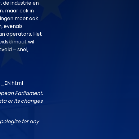
 de industrie en
n, maar ook in
ringen moet ook
n, evenals
an operators. Het
heidsklimaat wil
veld – snel,
0_EN.html
ropean Parliament.
ata or its changes
pologize for any