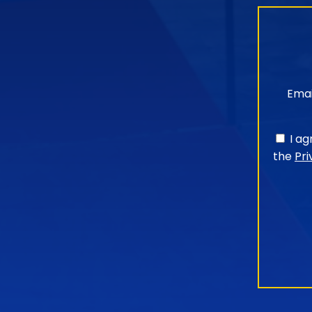
Emai
I a
the
Pri