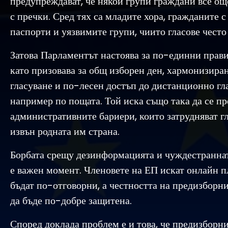
предупреждават, че някои групи граждани все ощ
с пречки. Сред тях са младите хора, гражданите 
паспорти и уязвимите групи, чиито гласове често 
Затова Парламентът настоява за по-единни прави
като призовава за общ изборен ден, хармонизиран
гласуване и по-лесен достъп до дистанционно гл
например по пощата. Той иска също така да се п
административните бариери, които затрудняват г
извън родната им страна.
Борбата срещу дезинформацията и чуждестранна
е важен момент. Членовете на ЕП искат онлайн 
бъдат по-отговорни, а честността на предизборн
да бъде по-добре защитена.
Според доклада проблем е и това, че предизборн