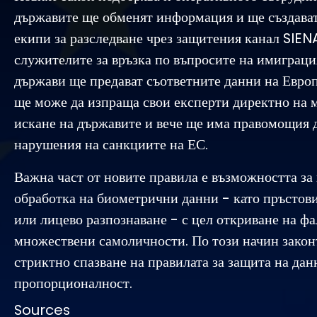
държавите ще обменят информация и ще създава
екипи за разследване чрез защитения канал SIENA
служителите за връзка по въпросите на имиграци
държави ще предават съответните данни на Евро
ще може да изпраща свои експерти директно на 
искане на държавите и вече ще има правомощия 
нарушения на санкциите на ЕС.
Важна част от новите правила е възможността з
обработка на биометрични данни - като пръстов
или лицево разпознаване - с цел откриване на ф
множествени самоличности. По този начин законъ
стриктно спазване на правилата за защита на дан
пропорционалност.
Sources