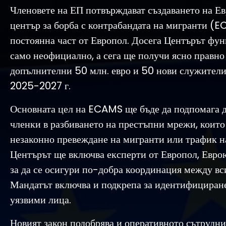
Членовете на ЕП потвърждават създаването на Е
център за борба с контрабандата на мигранти (
постоянна част от Европол. Досега Центърът ф
само неофициално, а сега ще получи ясно правно
допълнителни 50 млн. евро и 50 нови служители
2025-2027 г.
Основната цел на ECAMS ще бъде да подпомага 
членки в разбиването на престъпни мрежи, които
незаконно превеждане на мигранти или трафик на
Центърът ще включва експерти от Европол, Евро
за да се осигури по-добра координация между вс
Мандатът включва и подкрепа за идентифициране
уязвими лица.
Новият закон подобрява и оперативното сътрудни