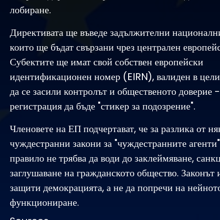
лобиране.
Директивата ще въведе задължителни национални
които ще бъдат свързани чрез централен европей
Субектите ще имат свой собствен европейски
идентификационен номер (EIRN), валиден в цели
да се засили контролът и общественото доверие -
регистрация да бъде "стикер за подозрение".
Членовете на ЕП подчертават, че за разлика от ня
чуждестранни закони за "чуждестранните агенти"
правило не трябва да води до заклеймяване, сан
заглушаване на гражданското общество. Законът и
защити демокрацията, а не да попречи на нейнот
функциониране.