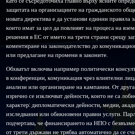
като се съсредоточиха главно върху ясните опред
защитата на организациите на гражданското обще
новата директива е да установи единни правила з
които имат за цел да повлияят на процеса на взем
решения в ЕС от името на трети страни срещу за
коментиране на законодателство до комуникаци
или предлагане на промени в законите.
Обхватът включва например политически консулт
в конференции, комуникация чрез влиятелни лица
анализи или организиране на кампании. От друга
изрично се изключват дейности, които не са лоби
характер: дипломатически дейности, медии, ака
изследвания или обикновени правни услуги. Пар
подчертава, че финансирането на НПО с безвъзме
от трети държави не трябва автоматично да се счи