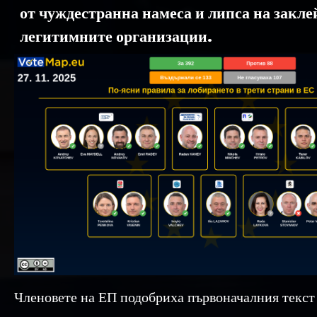
от чуждестранна намеса и липса на закл
легитимните организации.
Членовете на ЕП подобриха първоначалния текст