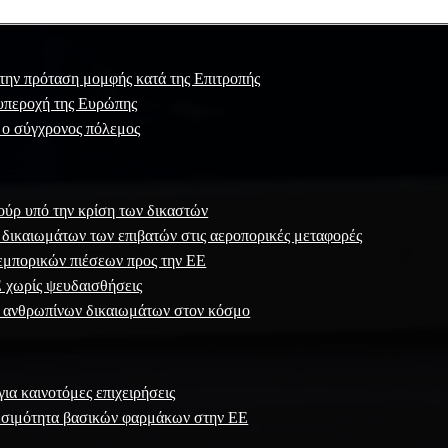
την πρόταση μομφής κατά της Επιτροπής
υπεροχή της Ευρώπης
 ο σύγχρονος πόλεμος
ρ υπό την κρίση των δικαστών
δικαιωμάτων των επιβατών στις αεροπορικές μεταφορές
εμπορικών πιέσεων προς την ΕΕ
 χωρίς ψευδαισθήσεις
 ανθρωπίνων δικαιωμάτων στον κόσμο
για καινοτόμες επιχειρήσεις
εσιμότητα βασικών φαρμάκων στην ΕΕ