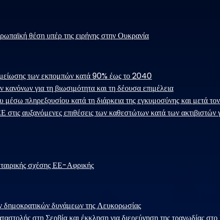
ρωπαϊκή θέση υπέρ της ειρήνης στην Ουκρανία
μείωσης των εκπομπών κατά 90% έως το 2040
 κανόνων για τη βιωσιμότητα και τη δέουσα επιμέλεια
 μέσω πληρεξουσίου κατά τη διάρκεια της εγκυμοσύνης και μετά τον
Ε στις αυξανόμενες επιθέσεις των καθεστώτων κατά των ακτιβιστών 
εταιρικής σχέσης ΕΕ-Αφρικής
ν δημοκρατικών δυνάμεων της Λευκορωσίας
αταστολής στη Σερβία και έκκληση για διερεύνηση της τραγωδίας στο