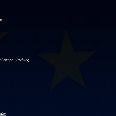
ία
ούστεροι κανόνες
στών