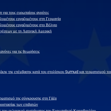
η για τους ευρωπαίους αγρότες
λυμένους εργαζομένους στη Γερμανία
λυμένους εργαζομένους στο Βέλγιο
χέσεων με τη Λατινική Αμερική
ανόνες για τις θεωρήσεις
ίκης της επέμβασης κατά του στολίσκου Sumud και τερματισμού το
ρματισμό της σύγκρουσης στη Γάζα
ροστασίας των επιβατών
ς του εκλογικού συστήματος του Ευρωπαϊκού Κοινοβουλίου