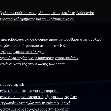
βριδικών επιθέσεων της Λευκορωσίας κατά της Λιθουανίας
ευρωπαϊκού χρήματος και του κράτους δικαίου
 πρωτοβουλίας για οικονομικά προσιτή πρόσβαση στην άμβλωση
αγωγών ρωσικού φυσικού αερίου στην ΕΕ
 χώρο εργασίας υπό έλεγχο
ένγκεν" για ταχύτερες μετακινήσεις στρατευμάτων
κανόνες κατά της αποψίλωσης των δασών
ν άμυνα της ΕΕ
όνες βιωσιμότητας για τις εταιρείες
νόνες και περισσότερη στήριξη για τους αγρότες
 ευρωπαίων γεωργών από τη Νότια Αμερική
υς απολυμένους εργαζομένους στη Σουηδία