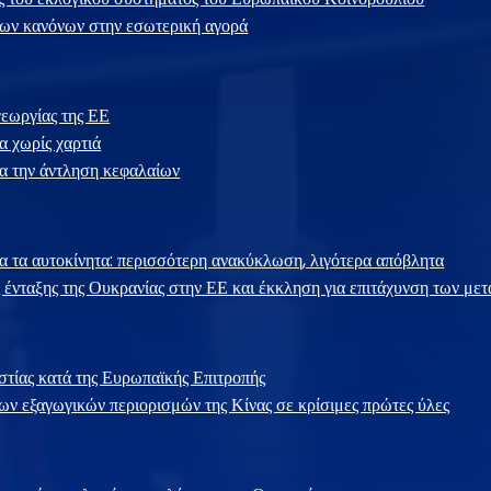
ων κανόνων στην εσωτερική αγορά
γεωργίας της ΕΕ
 χωρίς χαρτιά
ια την άντληση κεφαλαίων
ια τα αυτοκίνητα: περισσότερη ανακύκλωση, λιγότερα απόβλητα
 ένταξης της Ουκρανίας στην ΕΕ και έκκληση για επιτάχυνση των με
τίας κατά της Ευρωπαϊκής Επιτροπής
ων εξαγωγικών περιορισμών της Κίνας σε κρίσιμες πρώτες ύλες