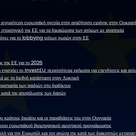
 ισχυρότερη ευρωπαϊκή ηγεσία στην αναζήτηση ειρήνης στην Ουκραν
 στρατηγική της ΕΕ για τα δικαιώματα των ατόμων με αναπηρία
όνες για το lobbying τρίτων χωρών στην ΕΕ
ς της ΕΕ για το 2026
 ενισχύει το InvestEU: περισσότερα χρήματα για επενδύσεις και απλ
ά με τη διεθνή κατάσταση στην Αρκτική
οστασία των παιδιών στο διαδίκτυο
 κατά της αποψίλωσης των δασών
υ κράτους δικαίου και οι παραβιάσεις του στην Ουγγαρία
ώτου ευρωπαϊκού βιομηχανικού αμυντικού προγράμματος
ολή για την Ευρωπόλ και τον αγώνα της κατά των διακινητών μετανα