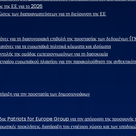
ς της ΕΕ για το 2026
ώσεις των διαπραγματεύσεων για τη διεύρυνση της ΕΕ
όνες για τη διασυνοριακή επιβολή της προστασίας των δεδομένων 
ανόνες για τα ευρωπαϊκά πολιτικά κόμματα και ιδρύματα
ντολής της ομάδας εμπειρογνωμόνων για τη δασοκομία
ενιαίου ευρωπαϊκού πλαισίου για την παρακολούθηση της ανθεκτικό
ήριξη για την προστασία των δημοσιογράφων
δας Patriots for Europe Group για την απόρριψη της προσφυγής τ
 ρωσικές προκλήσεις, διατάραξη του εναέριου χώρου και των υποδομ