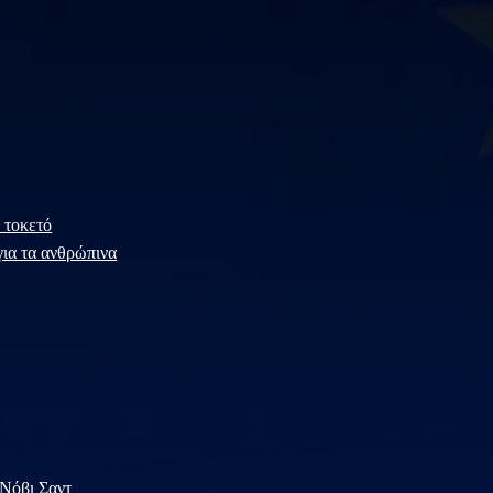
 τοκετό
για τα ανθρώπινα
 Νόβι Σαντ