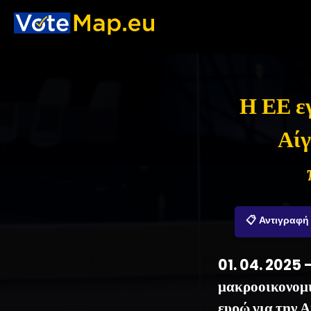
Η ΕΕ ε
Αίγ
📋 Αντιγραφή
01. 04. 2025 
μακροοικονομι
ευρώ για την Α