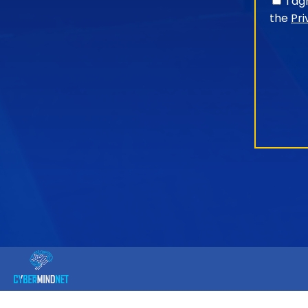
I a
the
Pri