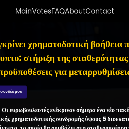
Main
Votes
FAQ
About
Contact
γκρίνει χρηματοδοτική βοήθεια π
υπτο: στήριξη της σταθερότητας
προϋποθέσεις για μεταρρυθμίσει
 συνδέσμου
- Οι ευρωβουλευτές ενέκριναν σήμερα ένα νέο πακ
κής χρηματοδοτικής συνδρομής ύψους 5 δισεκα
ίγυπτο, το οποίο θα συμβάλει στη σταθεροποίηση 