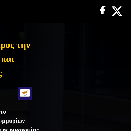
ρος την
 και
ς
έτο
τομμυρίων
της οικονομίας