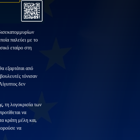
 δισεκατομμυρίων
ποία παλεύει με το
σικό εταίρο στη
 θα εξαρτάται από
ωβουλευτές τόνισαν
Αίγυπτος δεν
ς, τη λογοκρισία των
προτίθεται να
τα κράτη μέλη και,
πορούσε να