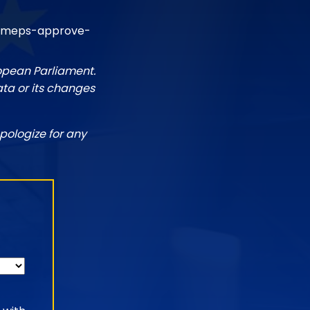
6/meps-approve-
ropean Parliament.
ata or its changes
pologize for any