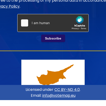
gree to the processing of my personal data in accordance
vacy Policy
.
Subscribe
Licensed under
CC BY-ND 4.0
.
Email:
info@votemap.eu