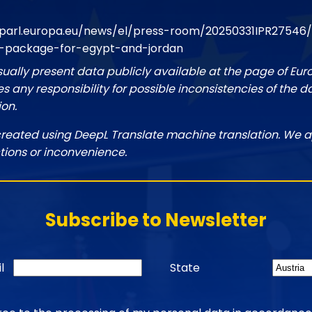
oparl.europa.eu/news/el/press-room/20250331IPR2754
d-package-for-egypt-and-jordan
sually present data publicly available at the page of Eu
 any responsibility for possible inconsistencies of the d
ion.
created using DeepL Translate machine translation. We a
tions or inconvenience.
Subscribe to Newsletter
l
State