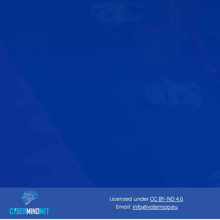
Licensed under
CC BY-ND 4.0
.
Email:
info@votemap.eu