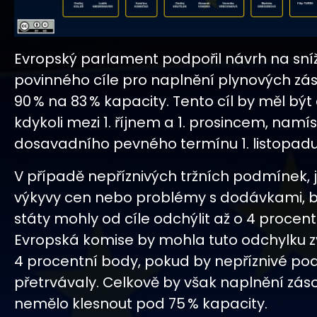
Evropský parlament podpořil návrh na sní
povinného cíle pro naplnění plynových zá
90 % na 83 % kapacity. Tento cíl by měl bý
kdykoli mezi 1. říjnem a 1. prosincem, namí
dosavadního pevného termínu 1. listopadu
V případě nepříznivých tržních podmínek, 
výkyvy cen nebo problémy s dodávkami, b
státy mohly od cíle odchýlit až o 4 procent
Evropská komise by mohla tuto odchylku zv
4 procentní body, pokud by nepříznivé p
přetrvávaly. Celkově by však naplnění zás
nemělo klesnout pod 75 % kapacity.