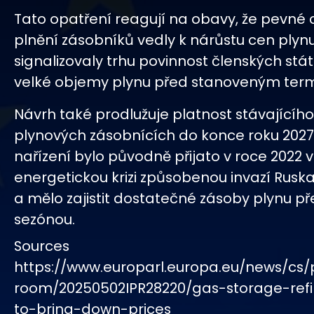
Tato opatření reagují na obavy, že pevné c
plnění zásobníků vedly k nárůstu cen plynu
signalizovaly trhu povinnost členských st
velké objemy plynu před stanoveným ter
Návrh také prodlužuje platnost stávajícího
plynových zásobnících do konce roku 2027
nařízení bylo původně přijato v roce 2022 v
energetickou krizi způsobenou invazí Ruska
a mělo zajistit dostatečné zásoby plynu př
sezónou.
Sources
https://www.europarl.europa.eu/news/cs/
room/20250502IPR28220/gas-storage-refill-
to-bring-down-prices