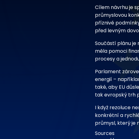
Cílem návrhu je spo
průmyslovou konk
příznivé podmínky
před levným dovoz
Součástí plánu je
měla pomoci finan
procesy a jednodu
Parlament zároveň
energií – napříkl
také, aby EU důsle
tak evropský trh 
I když rezoluce ne
konkrétní a rychl
průmysl, který je n
Sources