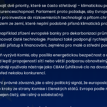
jit dvě priority, které se často střetávají – klimatickou po
urenceschopnost. Parlament proto požaduje, aby Evropa
 pro investice do nízkoemisních technologií a přitom chr
em ze zemí, které neplní podobně přísná klimatická pra
 například zřízení evropské banky pro dekarbonizaci prům
covat čisté technologie. Poslanci také podporují rychlej
šší přístup k financování, zejména pro malé a střední po
 vyzývá Komisi, aby posílila energetickou bezpečnost a
ad lepší propojeností sítí nebo větší podporou obnoviteln
dněji využívala nástroje jako CBAM (uhlíkové clo na dovoz 
před nekalou konkurencí.
ní právně závazná, jde o silný politický signál, že europosl
é kroky ze strany Komise i členských států. Evropa podle 
ejen čistý, ale i silný a soběstačný.