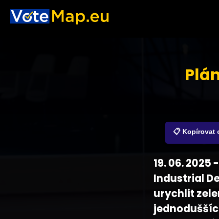
Plá
📋 Kopírovat
19. 06. 2025
Industrial D
urychlit zel
jednoduššíc