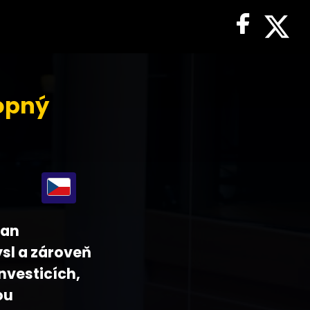
opný
ean
ysl a zároveň
nvesticích,
ou