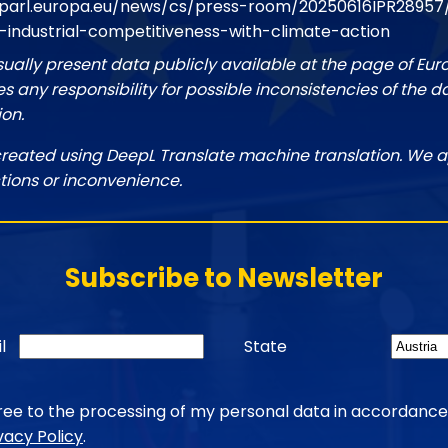
parl.europa.eu/news/cs/press-room/20250616IPR28957/c
industrial-competitiveness-with-climate-action
sually present data publicly available at the page of Eu
 any responsibility for possible inconsistencies of the d
ion.
created using DeepL Translate machine translation. We a
tions or inconvenience.
Subscribe to Newsletter
l
State
gree to the processing of my personal data in accordance
vacy Policy
.