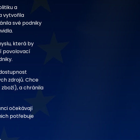
litiku a
 vytvořila
ánila své podniky
vidla.
yslu, která by
ší povolovací
dniky.
 dostupnost
ých zdrojů. Chce
zboží), a chránila
anci očekávají
nich potřebuje