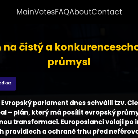
Main
Votes
FAQ
About
Contact
n na čistý a konkurencesch
průmysl
 odkaz
 - Evropský parlament dnes schválil tzv. Cl
eal – plán, který má posílit evropský prům
enou transformaci. Europoslanci volají po i
h pravidlech a ochraně trhu před neférov