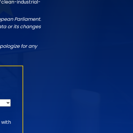
lean-industrial-
ropean Parliament.
ata or its changes
pologize for any
 with