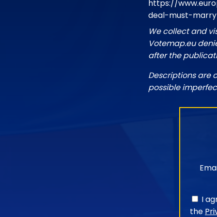
https://www.euro
deal-must-marry-
We collect and vi
Votemap.eu denies
after the publicat
Descriptions are 
possible imperfec
Emai
I a
the
Pri