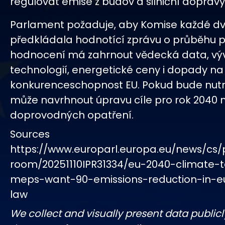
regulovat emise z budov a silniční dopravy
Parlament požaduje, aby Komise každé dv
předkládala hodnotící zprávu o průběhu pl
hodnocení má zahrnout vědecká data, vý
technologií, energetické ceny i dopady na
konkurenceschopnost EU. Pokud bude nut
může navrhnout úpravu cíle pro rok 2040 
doprovodných opatření.
Sources
https://www.europarl.europa.eu/news/cs/
room/20251110IPR31334/eu-2040-climate-
meps-want-90-emissions-reduction-in-e
law
We collect and visually present data publicl