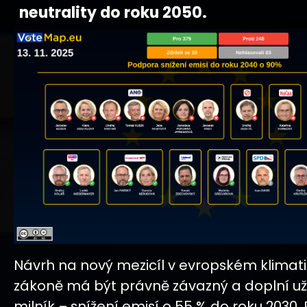
neutrality do roku 2050.
Návrh na nový mezicíl v evropském klima
zákoně má být právně závazný a doplní už e
milník – snížení emisí o 55 % do roku 2030