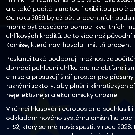
ale také počítá s určitou flexibilitou pro čle
Od roku 2036 by až pět procentních bodů 
mohlo být dosaženo pomocí kvalitních m
uhlíkových kreditů. Je to více než původní
Komise, která navrhovala limit tří procent.
Poslanci také podporují možnost započítá
domácí pohlcení uhlíku pro nejobtížněji sní
emise a prosazují širší prostor pro přesuny
různými sektory, aby plnění klimatických cí
nejefektivnější a ekonomicky únosné.
V rámci hlasování europoslanci souhlasili i
odkladem nového systému emisního obc
ETS2, který se má nově spustit v roce 2028.