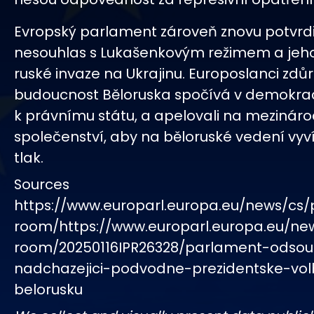
Evropský parlament zároveň znovu potvrdil
nesouhlas s Lukašenkovým režimem a jeh
ruské invaze na Ukrajinu. Europoslanci zdůra
budoucnost Běloruska spočívá v demokrac
k právnímu státu, a apelovali na mezináro
společenství, aby na běloruské vedení vyví
tlak.
Sources
https://www.europarl.europa.eu/news/cs/
room/https://www.europarl.europa.eu/ne
room/20250116IPR26328/parlament-odsoud
nadchazejici-podvodne-prezidentske-vol
belorusku