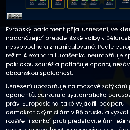
Evropský parlament přijal usnesení, ve kt
nadcházející prezidentské volby v Bělorus
nesvobodné a zmanipulované. Podle euro
režim Alexandra Lukašenka neumožňuje s
politickou soutěž a potlačuje opozici, nezáv
občanskou společnost.
Usnesení upozorňuje na masové zatýkání p
oponentů, cenzuru a systematické porušov
práv. Europoslanci také vyjádřili podporu
demokratickým silám v Bělorusku a vyzvali
rozšíření sankcí proti představitelům režimu
nesou odpovědnost za represivní opatření