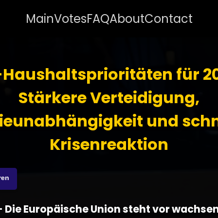
Main
Votes
FAQ
About
Contact
Haushaltsprioritäten für 2
Stärkere Verteidigung,
ieunabhängigkeit und schn
Krisenreaktion
ren
 - Die Europäische Union steht vor wachs