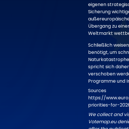
eigenen strategis
Sicherung wichtige
außereuropäischen
Übergang zu einer
Weltmarkt wettbe
Schließlich weise
benötigt, um schn
Naturkatastrophen
spricht sich daher
verschoben werden
Programme und In
Sources
https://www.eur
priorities-for-2
We collect and vi
Votemap.eu denies
after the publicat