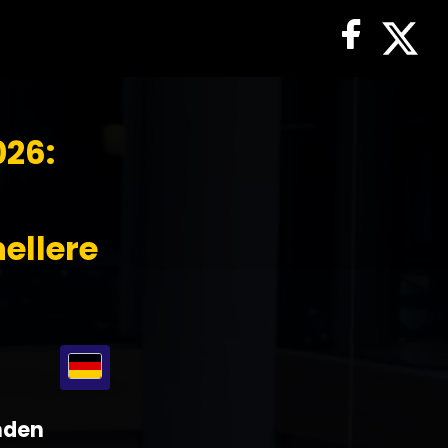
026:
ellere
enden