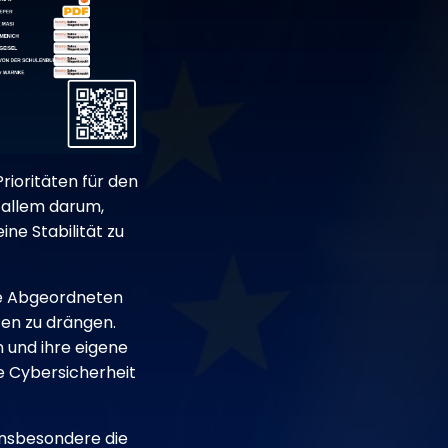
ioritäten für den
 allem darum,
ne Stabilität zu
ie Abgeordneten
ten zu drängen.
n und ihre eigene
ie Cybersicherheit
 insbesondere die