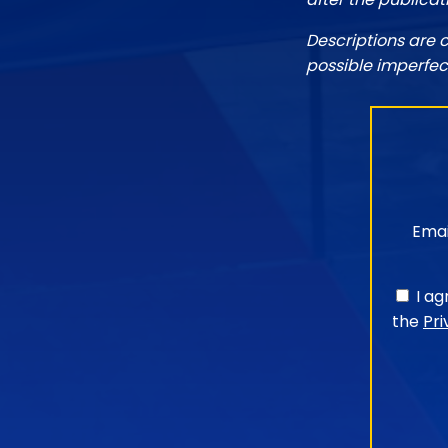
Descriptions are 
possible imperfec
Emai
I a
the
Pri