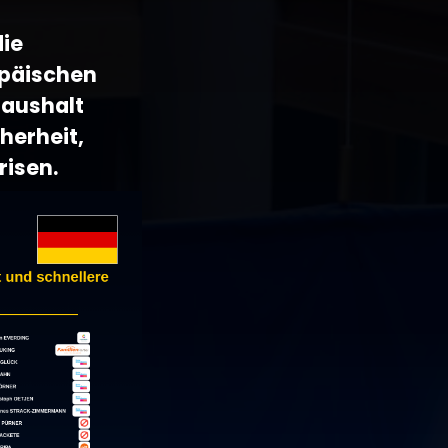
die
opäischen
Haushalt
herheit,
risen.