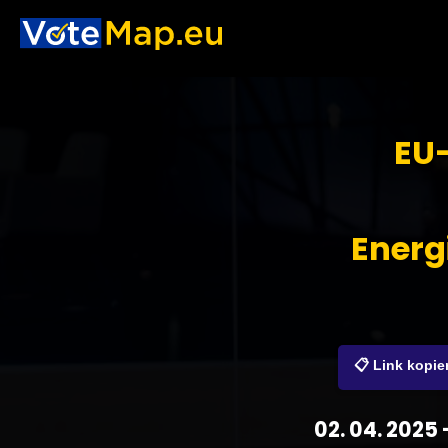
EU-
Energ
📋 Link kopie
02. 04. 2025