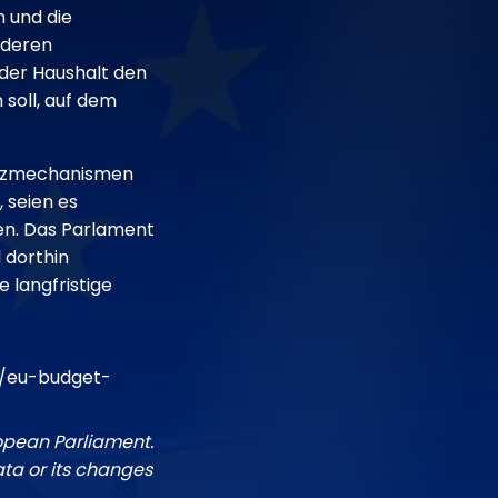
n und die
anderen
 der Haushalt den
 soll, auf dem
nanzmechanismen
 seien es
en. Das Parlament
l dorthin
 langfristige
4/eu-budget-
ropean Parliament.
ata or its changes