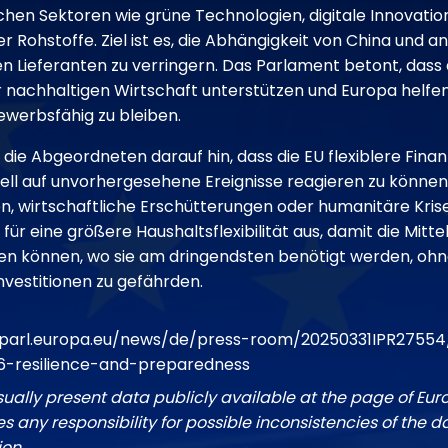
chen Sektoren wie grüne Technologien, digitale Innovatio
r Rohstoffe. Ziel ist es, die Abhängigkeit von China und 
 Lieferanten zu verringern. Das Parlament betont, dass
 nachhaltigen Wirtschaft unterstützen und Europa helfen
werbsfähig zu bleiben.
n die Abgeordneten darauf hin, dass die EU flexiblere Fi
ell auf unvorhergesehene Ereignisse reagieren zu können,
, wirtschaftliche Erschütterungen oder humanitäre Kris
 für eine größere Haushaltsflexibilität aus, damit die Mitte
 können, wo sie am dringendsten benötigt werden, ohne
vestitionen zu gefährden.
oparl.europa.eu/news/de/press-room/20250331IPR2755
026-resilience-and-preparedness
sually present data publicly available at the page of Eu
 any responsibility for possible inconsistencies of the d
ion.