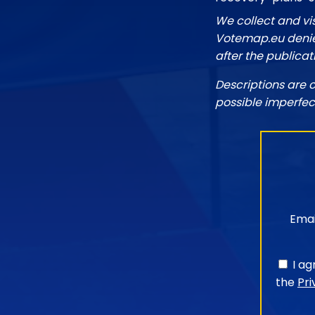
We collect and vi
Votemap.eu denies
after the publicat
Descriptions are 
possible imperfec
Emai
I a
the
Pri