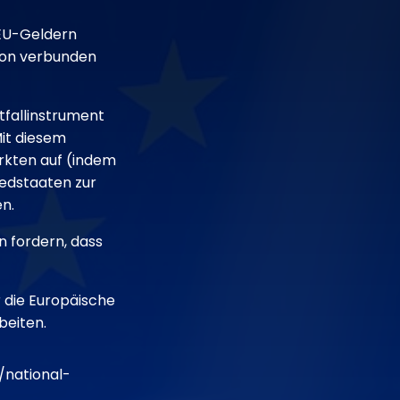
 EU-Geldern
tion verbunden
tfallinstrument
Mit diesem
rkten auf (indem
iedstaaten zur
en.
n fordern, dass
ür die Europäische
beiten.
/national-