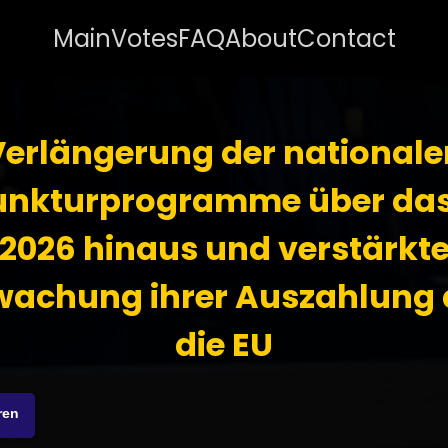
Main
Votes
FAQ
About
Contact
Verlängerung der nationale
unkturprogramme über das
2026 hinaus und verstärkt
wachung ihrer Auszahlung 
die EU
ren