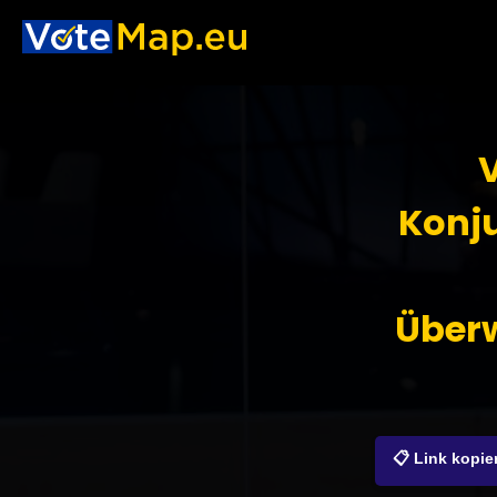
Konj
Über
📋 Link kopie