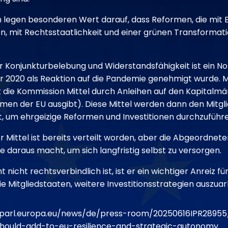
 legen besonderen Wert darauf, dass Reformen, die mit
n, mit Rechtsstaatlichkeit und einer grünen Transforma
r Konjunkturbelebung und Widerstandsfähigkeit ist ein No
hr 2020 als Reaktion auf die Pandemie genehmigt wurde. 
die Kommission Mittel durch Anleihen auf den Kapitalmä
amen der EU ausgibt). Diese Mittel werden dann den Mitgl
t, um ehrgeizige Reformen und Investitionen durchzuführ
r Mittel ist bereits verteilt worden, aber die Abgeordnete
e daraus macht, um sich langfristig selbst zu versorgen.
 nicht rechtsverbindlich ist, ist er ein wichtiger Anreiz f
e Mitgliedstaaten, weitere Investitionsstrategien auszuar
parl.europa.eu/news/de/press-room/20250616IPR28955
hould-add-to-eu-resilience-and-strategic-autonomy