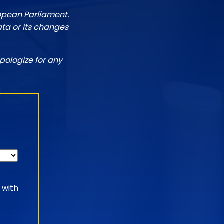
ropean Parliament.
ata or its changes
pologize for any
 with