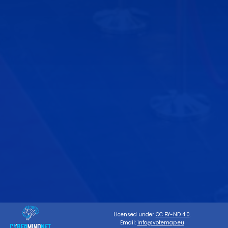
Licensed under
CC BY-ND 4.0
.
Email:
info@votemap.eu