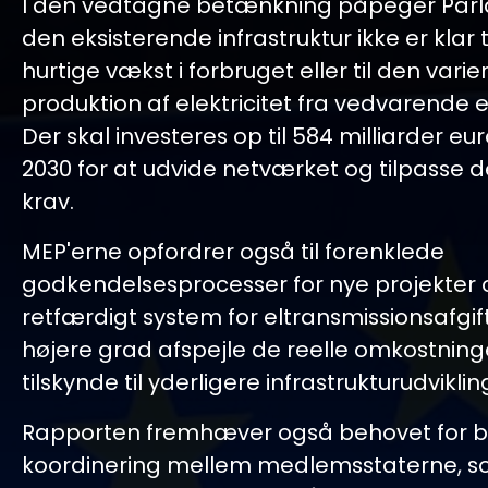
I den vedtagne betænkning påpeger Parl
den eksisterende infrastruktur ikke er klar t
hurtige vækst i forbruget eller til den vari
produktion af elektricitet fra vedvarende e
Der skal investeres op til 584 milliarder eur
2030 for at udvide netværket og tilpasse de
krav.
MEP'erne opfordrer også til forenklede
godkendelsesprocesser for nye projekter 
retfærdigt system for eltransmissionsafgifte
højere grad afspejle de reelle omkostning
tilskynde til yderligere infrastrukturudviklin
Rapporten fremhæver også behovet for 
koordinering mellem medlemsstaterne, so