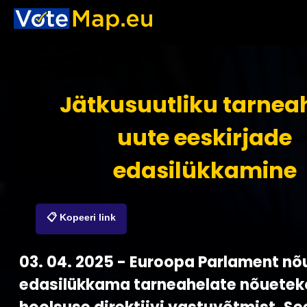
Jätkusuutliku tarnea
uute eeskirjade
edasilükkamine
📋 Kopeeri link
03. 04. 2025 - Euroopa Parlament nõ
edasilükkama tarneahelate nõuete