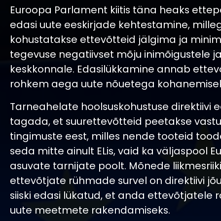
Euroopa Parlament kiitis täna heaks ette
edasi uute eeskirjade kehtestamine, mille
kohustatakse ettevõtteid jälgima ja min
tegevuse negatiivset mõju inimõigustele j
keskkonnale. Edasilükkamine annab ettev
rohkem aega uute nõuetega kohanemisek
Tarneahelate hoolsuskohustuse direktiivi
tagada, et suurettevõtteid peetakse vast
tingimuste eest, milles nende tooteid tood
seda mitte ainult ELis, vaid ka väljaspool 
asuvate tarnijate poolt. Mõnede liikmesriik
ettevõtjate rühmade survel on direktiivi j
siiski edasi lükatud, et anda ettevõtjatel
uute meetmete rakendamiseks.