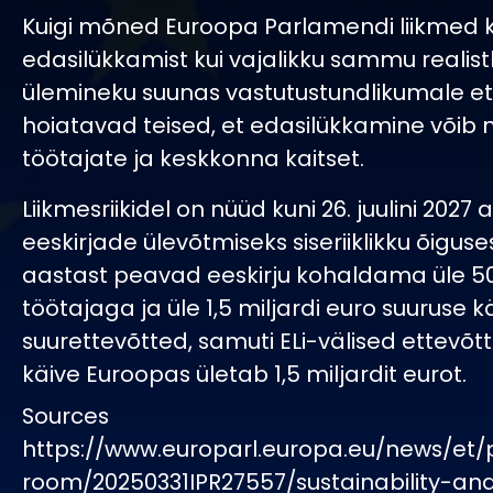
Kuigi mõned Euroopa Parlamendi liikmed 
edasilükkamist kui vajalikku sammu realistl
ülemineku suunas vastutustundlikumale et
hoiatavad teised, et edasilükkamine võib
töötajate ja keskkonna kaitset.
Liikmesriikidel on nüüd kuni 26. juulini 2027
eeskirjade ülevõtmiseks siseriiklikku õiguse
aastast peavad eeskirju kohaldama üle 5
töötajaga ja üle 1,5 miljardi euro suuruse 
suurettevõtted, samuti ELi-välised ettevõtt
käive Euroopas ületab 1,5 miljardit eurot.
Sources
https://www.europarl.europa.eu/news/et/
room/20250331IPR27557/sustainability-an