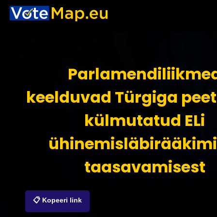
Parlamendiliikme
keelduvad Türgiga pee
külmutatud ELi
ühinemisläbirääkimi
taasavamisest
📋 Kopeeri link