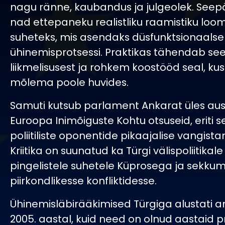
nagu ränne, kaubandus ja julgeolek. Seep
nad ettepaneku realistliku raamistiku loo
suheteks, mis asendaks düsfunktsionaalse
ühinemisprotsessi. Praktikas tähendab se
liikmelisusest ja rohkem koostööd seal, ku
mõlema poole huvides.
Samuti kutsub parlament Ankarat üles a
Euroopa Inimõiguste Kohtu otsuseid, eriti 
poliitiliste oponentide pikaajalise vangist
Kriitika on suunatud ka Türgi välispoliitikale -
pingelistele suhetele Küprosega ja sekkum
piirkondlikesse konfliktidesse.
Ühinemisläbirääkimised Türgiga alustati am
2005. aastal, kuid need on olnud aastaid pra