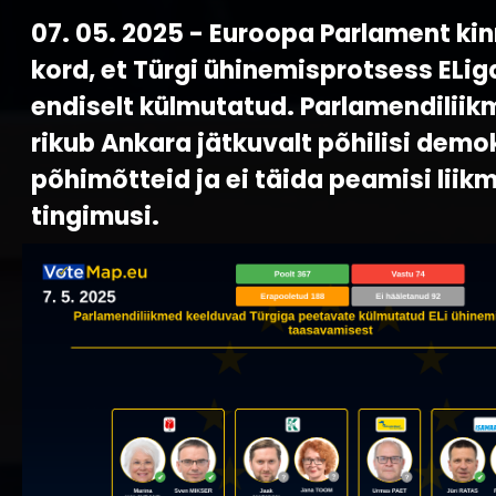
07. 05. 2025 - Euroopa Parlament kin
kord, et Türgi ühinemisprotsess ELig
endiselt külmutatud. Parlamendiliik
rikub Ankara jätkuvalt põhilisi demo
põhimõtteid ja ei täida peamisi liik
tingimusi.