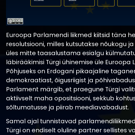
Euroopa Parlamendi liikmed kiitsid täna h
resolutsiooni, milles kutsutakse nõukogu ja
üles mitte taasalustama esialgu külmutat
läbirääkimisi Türgi ühinemise üle Euroopa L
Põhjuseks on Erdogani pikaajaline tagan
demokraatiast, õigusriigist ja põhivabadus
Parlament märgib, et praegune Türgi valit
aktiivselt maha opositsiooni, sekkub koht
sõltumatusse ja piirab meediavabadust.
Samal ajal tunnistavad parlamendiliikmed s
Türgi on endiselt oluline partner sellistes