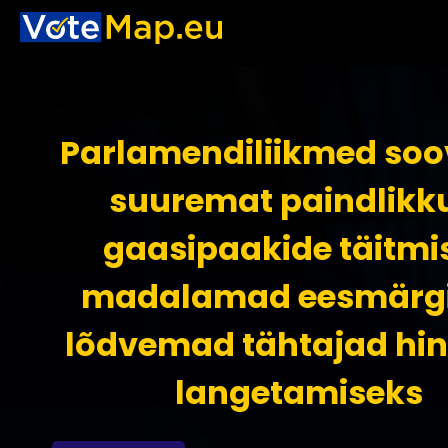
Parlamendiliikmed soo
suuremat paindlikk
gaasipaakide täitmis
madalamad eesmärgi
lõdvemad tähtajad hi
langetamiseks