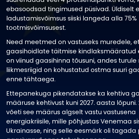
ebasoodsad tingimused püsivad. Üldiselt ei
ladustamisvõimsus siiski langeda alla 75%
tootmisvõimsusest.
Need meetmed on vastuseks muredele, e
gaasihoidlate täitmise kindlaksmääratud
on viinud gaasihinna tõusuni, andes turule
liikmesriigid on kohustatud ostma suuri g
enne tähtaega.
Ettepanekuga pikendatakse ka kehtiva ga
määruse kehtivust kuni 2027. aasta lõpuni. 
võeti see määrus algselt vastu vastusena
energiakriisile, mille põhjustas Venemaa s
Ukrainasse, ning selle eesmärk oli tagada 