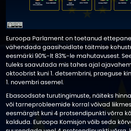
Euroopa Parlament on toetanud ettepane
vähendada gaasihoidlate täitmise kohustu
eesmärki 90%-lt 83%-le mahutavusest. S
tuleks saavutada mis tahes ajal ajavahemi
oktoobrist kuni 1. detsembrini, praeguse ki
1. novembri asemel.
Ebasoodsate turutingimuste, näiteks hinn
või tarneprobleemide korral võivad liikmes
eesmärgist kuni 4 protsendipunkti võrra k
kalduda. Euroopa Komisjon võib seda kõrv
suurendada veel 4 protsendipunkti võrra, k