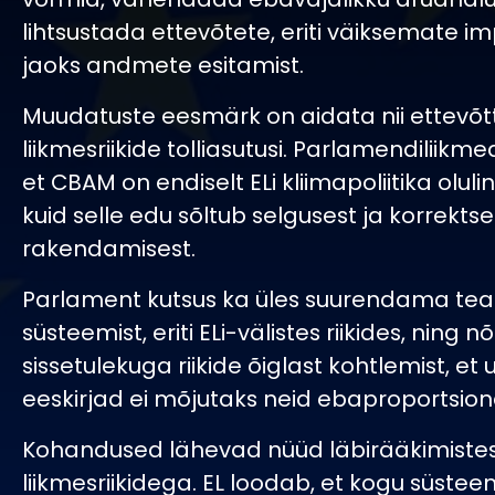
lihtsustada ettevõtete, eriti väiksemate im
jaoks andmete esitamist.
Muudatuste eesmärk on aidata nii ettevõtt
liikmesriikide tolliasutusi. Parlamendiliikm
et CBAM on endiselt ELi kliimapoliitika olul
kuid selle edu sõltub selgusest ja korrektse
rakendamisest.
Parlament kutsus ka üles suurendama tead
süsteemist, eriti ELi-välistes riikides, ning
sissetulekuga riikide õiglast kohtlemist, et
eeskirjad ei mõjutaks neid ebaproportsiona
Kohandused lähevad nüüd läbirääkimiste
liikmesriikidega. EL loodab, et kogu süst