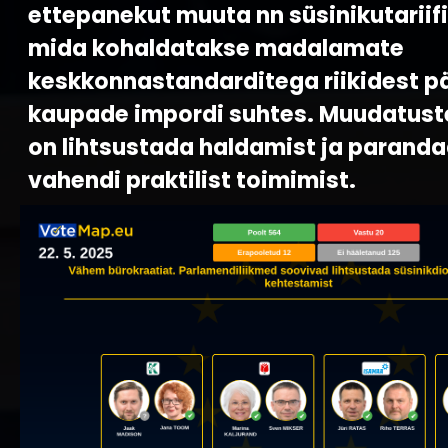
ettepanekut muuta nn süsinikutariif
mida kohaldatakse madalamate
keskkonnastandarditega riikidest pä
kaupade impordi suhtes. Muudatus
on lihtsustada haldamist ja parand
vahendi praktilist toimimist.