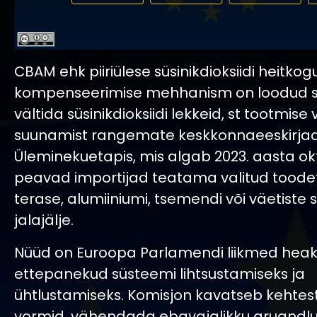
CBAM ehk piiriülese süsinikdioksiidi heitkog
kompenseerimise mehhanism on loodud se
vältida süsinikdioksiidi lekkeid, st tootmise 
suunamist rangemate keskkonnaeeskirjade
Üleminekuetapis, mis algab 2023. aasta ok
peavad importijad teatama valitud toodet
terase, alumiiniumi, tsemendi või väetiste s
jalajälje.
Nüüd on Euroopa Parlamendi liikmed heaks
ettepanekud süsteemi lihtsustamiseks ja
ühtlustamiseks. Komisjon kavatseb kehte
vormid, vähendada ebavajalikku aruandlu