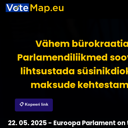
Vähem bürokraatia
Parlamendiliikmed soo
lihtsustada süsinikdiok
maksude kehtestam
📋 Kopeeri link
22. 05. 2025 - Euroopa Parlament on