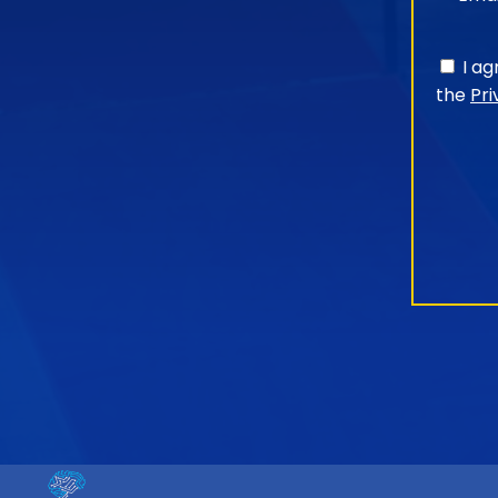
I a
the
Pri