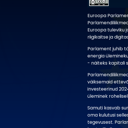
Euroopa Parlament
Parlamendiliikmed
Euroopa tuleviku j
riigikaitse ja dig
Parlament juhib tä
energia üleminekuk
- näiteks kapitali
Parlamendiliikmed
väiksemaid ettevõt
investeerinud 2024
üleminek rohelisel
Samuti kasvab sur
oma kulutusi selle
tegevusest. Parlam