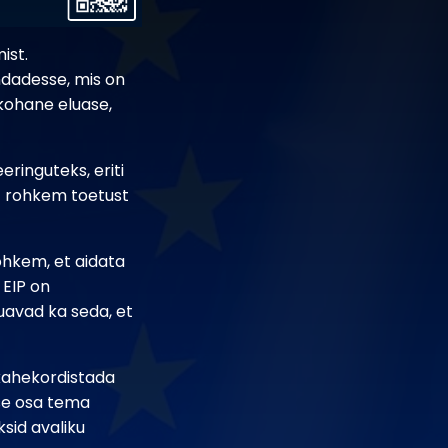
ist.
ndadesse, mis on
ukohane eluase,
eringuteks, eriti
lt rohkem toetust
ohkem, et aidata
 EIP on
õuavad ka seda, et
 kahekordistada
ese osa tema
sid avaliku