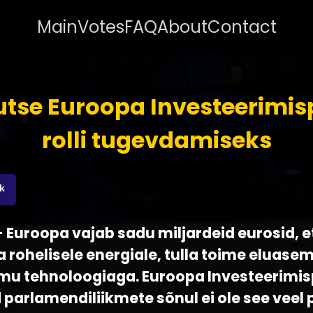
Main
Votes
FAQ
About
Contact
utse Euroopa Investeerimi
rolli tugevdamiseks
nk
 - Euroopa vajab sadu miljardeid eurosid, e
rohelisele energiale, tulla toime eluasem
u tehnoloogiaga. Euroopa Investeerimi
 parlamendiliikmete sõnul ei ole see veel 