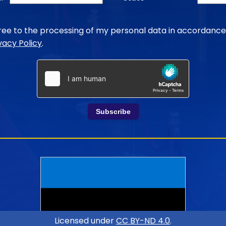
gree to the processing of my personal data in accordance
vacy Policy
.
Subscribe
Licensed under
CC BY-ND 4.0
.