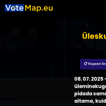
Ülesk
📋 Kopeeri li
08. 07. 2025
üleminekuga 
pidada samm
aitama, kuid