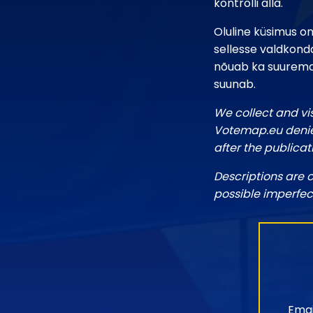
kontrolli alla.
Oluline küsimus o
sellesse valdkonda
nõuab ka suuremat 
suunab.
We collect and vi
Votemap.eu denies
after the publicat
Descriptions are 
possible imperfec
Emai