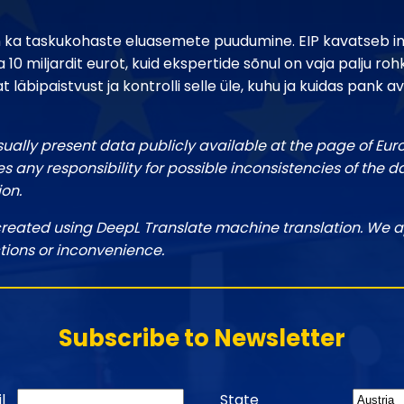
n ka taskukohaste eluasemete puudumine. EIP kavatseb i
 10 miljardit eurot, kuid ekspertide sõnul on vaja palju r
läbipaistvust ja kontrolli selle üle, kuhu ja kuidas pank av
sually present data publicly available at the page of Eu
 any responsibility for possible inconsistencies of the d
ion.
created using DeepL Translate machine translation. We a
tions or inconvenience.
Subscribe to Newsletter
l
State