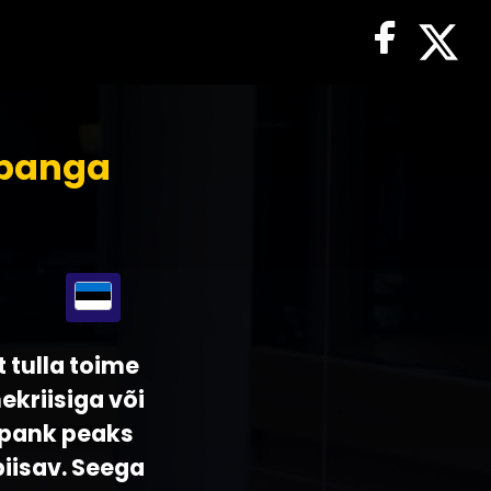
spanga
t tulla toime
ekriisiga või
spank peaks
piisav. Seega