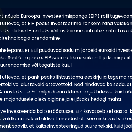
 nõuab Euroopa Investeerimispanga (EIP) rolli tugevdam
 ütlevad, et EIP peaks investeerima rohkem raha valdko
aoks olulised - näiteks võitlus kliimamuutuste vastu, task
itaaltehnoloogia arendamine.
helepanu, et ELil puuduvad sadu miljardeid eurosid investe
s. Seetõttu peaks EIP saama liikmesriikidelt ja komisjoni
 suurendamise või tagatiste kujul.
 ütlevad, et pank peaks lihtsustama eeskirju ja tegema r
teid või alustavaid ettevõtteid. Nad hindavad ka seda, et
. aastaks üle 50 miljardi euro kliimaprojektidesse, kuid n
e majandusele oleks õiglane ja ei jätaks kedagi maha.
ve investeerida kaitsetööstusse. EIP kavatseb sel aastal
s valdkonnas, kuid üldiselt moodustab see siiski vaid väik
ent soovib, et kaitseinvesteeringud suureneksid, kuid jääk