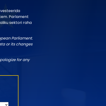
nvesteerida
ohkem. Parlament
aliku sektori raha
ropean Parliament.
ata or its changes
pologize for any