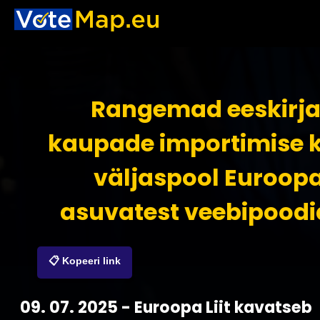
Rangemad eeskirj
kaupade importimise 
väljaspool Euroop
asuvatest veebipoodi
📋 Kopeeri link
09. 07. 2025 - Euroopa Liit kavatseb