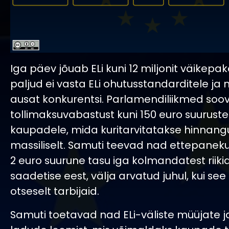
Iga päev jõuab ELi kuni 12 miljonit väikepak
paljud ei vasta ELi ohutusstandarditele j
ausat konkurentsi. Parlamendiliikmed soov
tollimaksuvabastust kuni 150 euro suuruste
kaupadele, mida kuritarvitatakse hinnangu
massiliselt. Samuti teevad nad ettepanek
2 euro suurune tasu iga kolmandatest riikid
saadetise eest, välja arvatud juhul, kui se
otseselt tarbijaid.
Samuti toetavad nad ELi-väliste müüjate ja