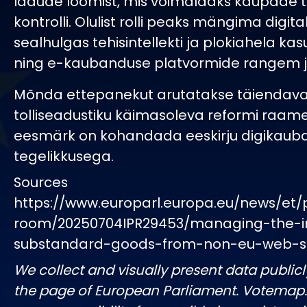
ladude loomist, mis võimaldaks kaupade
kontrolli. Olulist rolli peaks mängima digita
sealhulgas tehisintellekti ja plokiahela ka
ning e-kaubanduse platvormide rangem j
Mõnda ettepanekut arutatakse täiendaval
tolliseadustiku käimasoleva reformi raames
eesmärk on kohandada eeskirju digikaub
tegelikkusega.
Sources
https://www.europarl.europa.eu/news/et/
room/20250704IPR29453/managing-the-in
substandard-goods-from-non-eu-web-
We collect and visually present data publicl
the page of European Parliament. Votemap