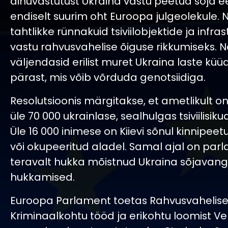
ainuvastutust Ukraina vastu peetud sõja ee
endiselt suurim oht Euroopa julgeolekule
tahtlikke rünnakuid tsiviilobjektide ja infras
vastu rahvusvahelise õiguse rikkumiseks. 
väljendasid erilist muret Ukraina laste küü
pärast, mis võib võrduda genotsiidiga.
Resolutsioonis märgitakse, et ametlikult 
üle 70 000 ukrainlase, sealhulgas tsiviilisiku
Üle 16 000 inimese on Kiievi sõnul kinnipe
või okupeeritud aladel. Samal ajal on par
teravalt hukka mõistnud Ukraina sõjavang
hukkamised.
Euroopa Parlament toetas Rahvusvahelis
Kriminaalkohtu tööd ja erikohtu loomist 