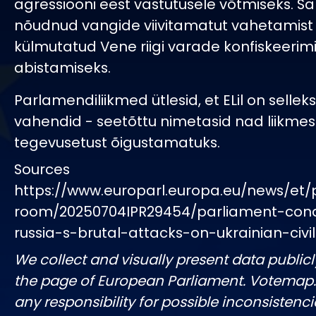
agressiooni eest vastutusele võtmiseks. S
nõudnud vangide viivitamatut vahetamist 
külmutatud Vene riigi varade konfiskeerimi
abistamiseks.
Parlamendiliikmed ütlesid, et ELil on selleks
vahendid - seetõttu nimetasid nad liikmesr
tegevusetust õigustamatuks.
Sources
https://www.europarl.europa.eu/news/et/
room/20250704IPR29454/parliament-co
russia-s-brutal-attacks-on-ukrainian-civil
We collect and visually present data publicl
the page of European Parliament. Votemap
any responsibility for possible inconsistenci