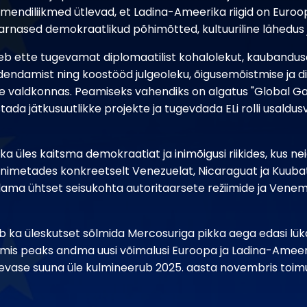
mendiliikmed ütlevad, et Ladina-Ameerika riigid on Euroo
n sarnased demokraatlikud põhimõtted, kultuuriline lähedus
eb ette tugevamat diplomaatilist kohalolekut, kaubandus
dendamist ning koostööd julgeoleku, õigusemõistmise ja di
valdkonnas. Peamiseks vahendiks on algatus "Global Ga
ada jätkusuutlikke projekte ja tugevdada ELi rolli usaldu
a üles kaitsma demokraatiat ja inimõigusi riikides, kus ne
 nimetades konkreetselt Venezuelat, Nicaraguat ja Kuubat
ama ühtset seisukohta autoritaarsete režiimide ja Vene
ab ka üleskutset sõlmida Mercosuriga pikka aega edasi lü
mis peaks andma uusi võimalusi Euroopa ja Ladina-Ameer
levase suuna üle kulmineerub 2025. aasta novembris toim