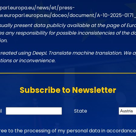
parl.europa.eu/news/et/press-
w.europarl.europa.eu/doceo/document/A-10-2025-0171
sually present data publicly available at the page of Eu
 any responsibility for possible inconsistencies of the d
ion.
created using DeepL Translate machine translation. We a
tions or inconvenience.
Subscribe to Newsletter
l
State
gree to the processing of my personal data in accordance