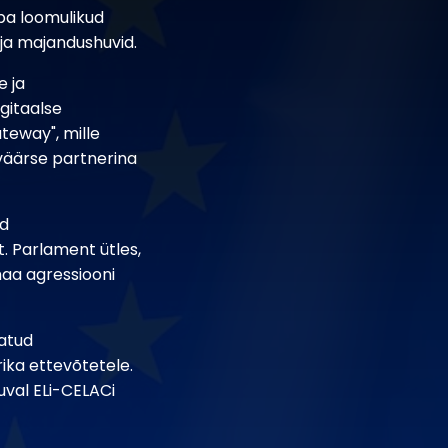
pa loomulikud
 ja majandushuvid.
e ja
gitaalse
teway", mille
sväärse partnerina
id
. Parlament ütles,
maa agressiooni
katud
ika ettevõtetele.
uval ELi-CELACi