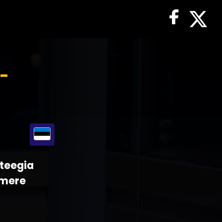
-
ateegia
 mere