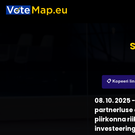
📋 Kopeeri li
08. 10. 2025
partnerluse
piirkonna r
investeering