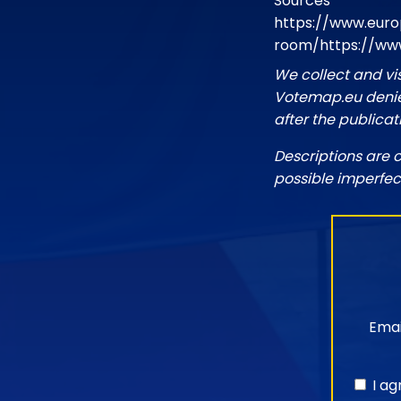
Sources
https://www.euro
room/https://ww
We collect and vi
Votemap.eu denies
after the publicat
Descriptions are 
possible imperfec
Emai
I a