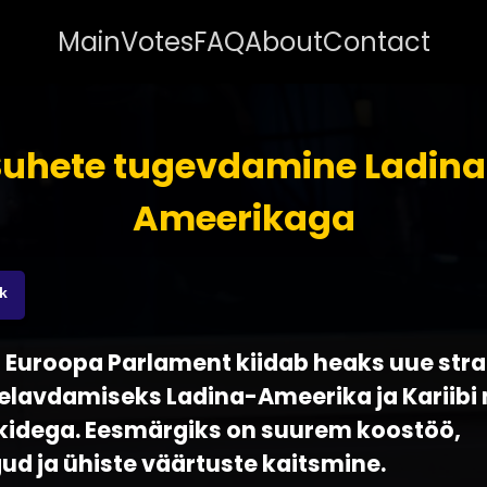
Main
Votes
FAQ
About
Contact
Suhete tugevdamine Ladina
Ameerikaga
nk
 - Euroopa Parlament kiidab heaks uue str
 elavdamiseks Ladina-Ameerika ja Kariibi
iikidega. Eesmärgiks on suurem koostöö,
ud ja ühiste väärtuste kaitsmine.