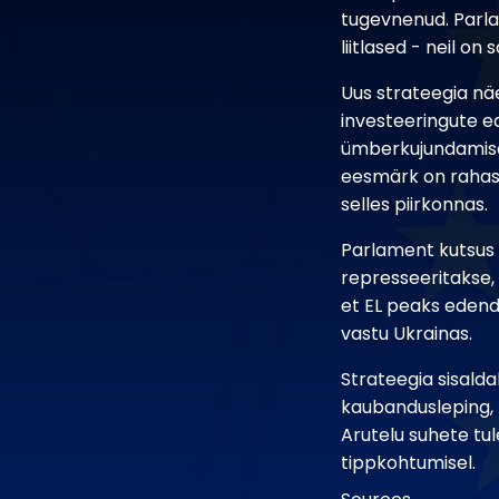
tugevnenud. Parla
liitlased - neil o
Uus strateegia nä
investeeringute e
ümberkujundamise 
eesmärk on rahast
selles piirkonnas.
Parlament kutsus k
represseeritakse,
et EL peaks edend
vastu Ukrainas.
Strateegia sisald
kaubandusleping, 
Arutelu suhete tu
tippkohtumisel.