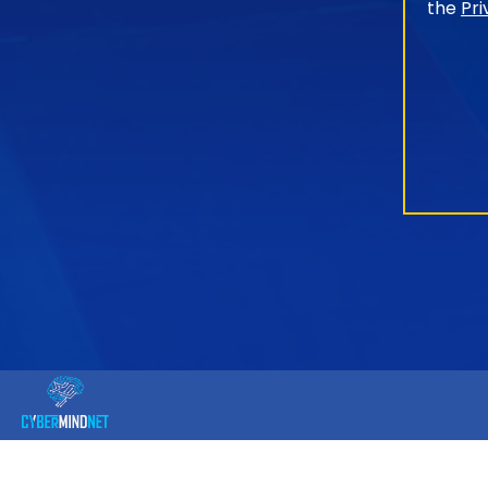
the
Pri