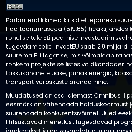
Parlamendiliikmed kiitsid ettepaneku suur
häälteenamusega (519:65) heaks, andes l
rohelise tule ELi peamise investeerimisvah
tugevdamiseks. InvestEU saab 2,9 miljardi 
suurema ELi tagatise, mis võimaldab rah
rohkem projekte sellistes valdkondades 
taskukohane eluase, puhas energia, kaa
transport või oskuste arendamine.
Muudatused on osa laiemast Omnibus II pak
eesmärk on vähendada halduskoormust j
suurendada konkurentsivõimet. Uued eesk
lihtsustavad menetlusi, tugevdavad pro
järelevalvet ja on kavandatud julgustama 