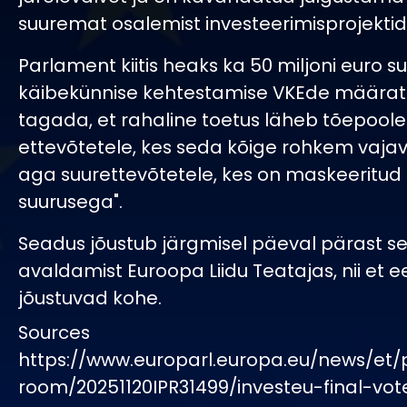
suuremat osalemist investeerimisprojektid
Parlament kiitis heaks ka 50 miljoni euro s
käibekünnise kehtestamise VKEde määratl
tagada, et rahaline toetus läheb tõepoole
ettevõtetele, kes seda kõige rohkem vajav
aga suurettevõtetele, kes on maskeeritud
suurusega".
Seadus jõustub järgmisel päeval pärast se
avaldamist Euroopa Liidu Teatajas, nii et e
jõustuvad kohe.
Sources
https://www.europarl.europa.eu/news/et/
room/20251120IPR31499/investeu-final-vot