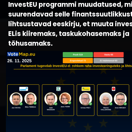
InvestEU programmi muudatused, m
suurendavad selle finantssuutlikkust
lihtsustavad eeskirju, et muuta inve
ELis kiiremaks, taskukohasemaks ja
tõhusamaks.