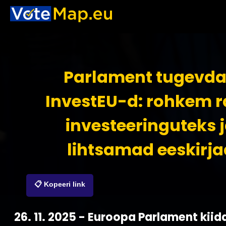
Parlament tugevd
InvestEU-d: rohkem 
investeeringuteks 
lihtsamad eeskirja
📋 Kopeeri link
26. 11. 2025 - Euroopa Parlament kii