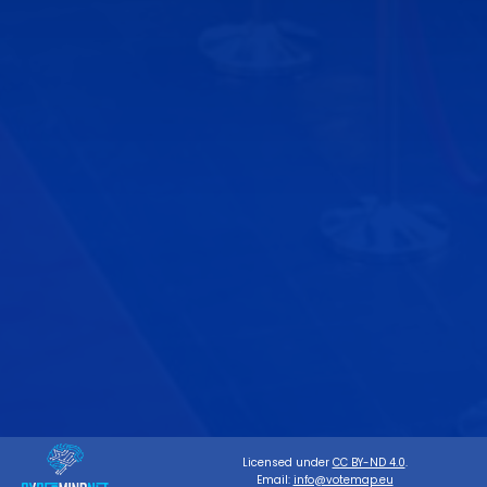
Licensed under
CC BY-ND 4.0
.
Email:
info@votemap.eu