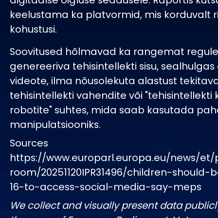
digitaalse õigluse seadusele. Raportis kuts
keelustama ka platvormid, mis korduvalt r
kohustusi.
Soovitused hõlmavad ka rangemat regule
genereeriva tehisintellekti sisu, sealhulga
videote, ilma nõusolekuta alastust tekitav
tehisintellekti vahendite või "tehisintellekti
robotite" suhtes, mida saab kasutada pah
manipulatsiooniks.
Sources
https://www.europarl.europa.eu/news/et/
room/20251120IPR31496/children-should-b
16-to-access-social-media-say-meps
We collect and visually present data publicl