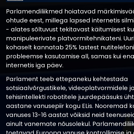
Parlamendiliikmed hoiatavad märkimisvä
ohtude eest, millega lapsed internetis silm
- alates sõltuvust tekitavast käitumisest ku
manipuleerivate platvormitehnikateni. Uur
kohaselt kannatab 25% lastest nutitelefon
probleemse kasutamise all, samas kui ena
internetis iga päev.
Parlament teeb ettepaneku kehtestada
sotsiaalvõrgustikele, videoplatvormidele j
tehisintellekti robotitele juurdepääsuks üh
aastane vanusepiir kogu ELis. Nooremad 
vanuses 13-16 aastat võiksid neid teenuse
ainult vanemate nõusolekul. Parlamendili
toetavad Euroopa vanuse kontrollimise ja 