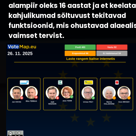
alampiir oleks 16 aastat ja et keelat
kahjulikumad sõltuvust tekitavad
funktsioonid, mis ohustavad alaeali
vaimset tervist.