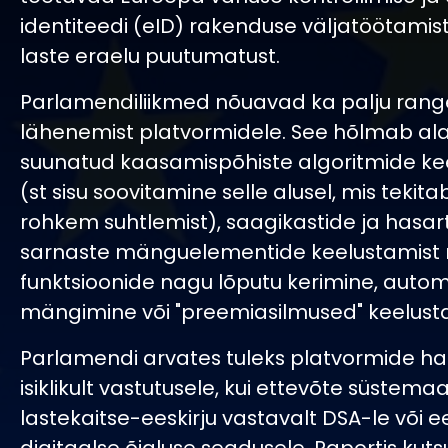
identiteedi (eID) rakenduse väljatöötamist,
laste eraelu puutumatust.
Parlamendiliikmed nõuavad ka palju ran
lähenemist platvormidele. See hõlmab ala
suunatud kaasamispõhiste algoritmide ke
(st sisu soovitamine selle alusel, mis tekita
rohkem suhtlemist), saagikastide ja has
sarnaste mänguelementide keelustamist ni
funktsioonide nagu lõputu kerimine, aut
mängimine või "preemiasilmused" keelusta
Parlamendi arvates tuleks platvormide ha
isiklikult vastutusele, kui ettevõte süstemaat
lastekaitse-eeskirju vastavalt DSA-le või e