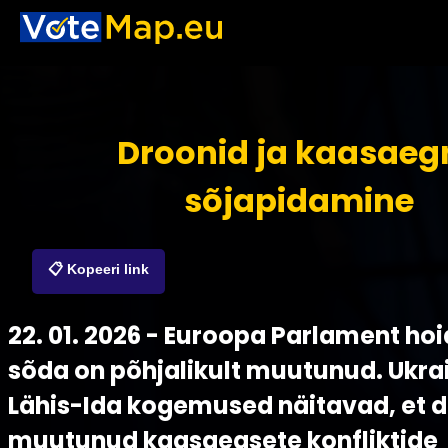
Droonid ja kaasaeg
sõjapidamine
📋 Kopeeri link
22. 01. 2026 - Euroopa Parlament hoi
sõda on põhjalikult muutunud. Ukrai
Lähis-Ida kogemused näitavad, et d
muutunud kaasaegsete konfliktide