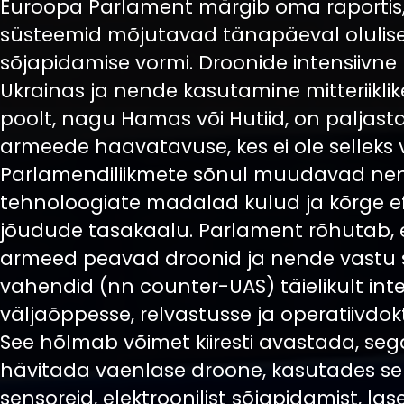
Euroopa Parlament märgib oma raportis, 
süsteemid mõjutavad tänapäeval olulise
sõjapidamise vormi. Droonide intensiivn
Ukrainas ja nende kasutamine mitteriikli
poolt, nagu Hamas või Hutiid, on paljas
armeede haavatavuse, kes ei ole selleks 
Parlamendiliikmete sõnul muudavad ne
tehnoloogiate madalad kulud ja kõrge ef
jõudude tasakaalu. Parlament rõhutab, 
armeed peavad droonid ja nende vastu
vahendid (nn counter-UAS) täielikult int
väljaõppesse, relvastusse ja operatiivdokt
See hõlmab võimet kiiresti avastada, seg
hävitada vaenlase droone, kasutades sel
sensoreid, elektroonilist sõjapidamist, l