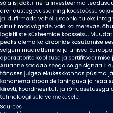
sõjalisi doktriine ja investeerima teadusu
arendustegevusse ning koostöösse sõjav
ja idufirmade vahel. Droonid tuleks integ
ainult maavägede, vaid ka mereväe, õhu
logistiliste süsteemide koosseisu. Muuda
peaks olema ka droonide kasutamise ees
selgem määratlemine ja ühised Euroopa
operaatorite koolituse ja sertifitseerimise 
Aruanne saadab seega selge signaali: ku
tänases julgeolekukeskkonnas püsima j
kohanema droonide lahinguvälja reaals
kiiresti, koordineeritult ja rõhuasetusega
tehnoloogilisele võimekusele.
Sources