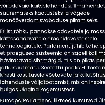
või odavaid kaitselahendusi. Ilma nende
suuremateks kaotusteks ja vägede
manööverdamisvabaduse piiramiseks.
Erilist rõhku pannakse odavatele ja massil
kättesaadavatele droonidevastastele
tehnoloogiatele. Parlament juhib tähelep
et praegused süsteemid on sageli kallim
hävitatavad sihtmärgid, mis on pikas pers
jätkusuutmatu. Seetõttu peaks EL toetam
kiiresti kasutusele võetavate ja kulutõhu
lahenduste väljatöötamist, mis on inspi
hulgas Ukraina kogemustest.
Euroopa Parlamendi liikmed kutsuvad ü