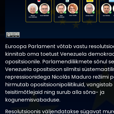
Euroopa Parlament võtab vastu resolutsioo
kinnitab oma toetust Venezuela demokraat
opositsioonile. Parlamendiliikmete sõnul s
Venezuela opositsioon silmitsi süstemaatili
repressioonidega Nicolás Maduro režiimi po
hirmutab opositsioonipoliitikuid, vangistab
teisitimõtlejaid ning surub alla sõna- ja
kogunemisvabaduse.
Resolutsioonis väljendatakse sügavat mur