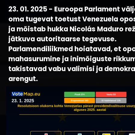
23. 01. 2025 - Euroopa Parlament väl
oma tugevat toetust Venezuela opos
ja mõistab hukka Nicolás Maduro rež
jätkuva autoritaarse tegevuse.
Parlamendiliikmed hoiatavad, et opo
mahasurumine ja inimõiguste rikkumi
takistavad vabu valimisi ja demokra
arengut.