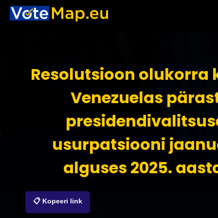
Resolutsioon olukorra 
Venezuelas päras
presidendivalitsus
usurpatsiooni jaanu
alguses 2025. aast
📋 Kopeeri link