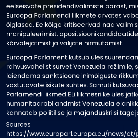
eelseisvate presidendivalimiste pärast, mis
Euroopa Parlamendi liikmete arvates vab
õiglased. Eelkõige kritiseerivad nad valimi
manipuleerimist, opositsioonikandidaatid
kõrvalejätmist ja valijate hirmutamist.
Euroopa Parlament kutsub üles suurend
rahvusvahelist survet Venezuela režiimile,
laiendama sanktsioone inimõiguste rikkum
vastutavate isikute suhtes. Samuti kutsuv
Parlamendi liikmed ELi liikmesriike üles jä
humanitaarabi andmist Venezuela elanikk
kannatab poliitilise ja majanduskriisi tagaj
Sources
https://www.europarl.europa.eu/news/et/