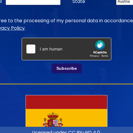
l
State
gree to the processing of my personal data in accordance
vacy Policy
.
Subscribe
Licensed under
CC BY-ND 4.0
.