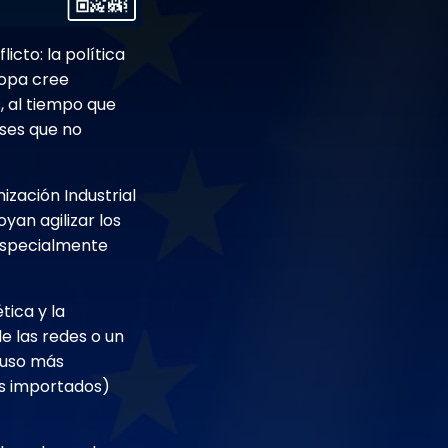
cto: la política
uropa cree
, al tiempo que
ses que no
ización Industrial
yan agilizar los
 especialmente
tica y la
e las redes o un
 uso más
es importados)