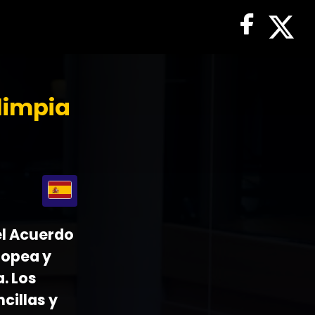
 limpia
el Acuerdo
uropea y
. Los
cillas y