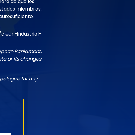
lara de que los
Estados miembros.
autosuficiente.
lean-industrial-
ropean Parliament.
ata or its changes
pologize for any