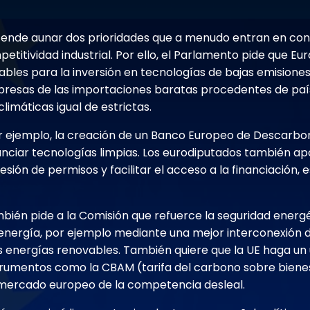
ende aunar dos prioridades que a menudo entran en confli
petitividad industrial. Por ello, el Parlamento pide que E
ables para la inversión en tecnologías de bajas emisiones
presas de las importaciones baratas procedentes de paí
imáticas igual de estrictas.
por ejemplo, la creación de un Banco Europeo de Descarbon
anciar tecnologías limpias. Los eurodiputados también apo
sión de permisos y facilitar el acceso a la financiación,
bién pide a la Comisión que refuerce la seguridad energé
a energía, por ejemplo mediante una mejor interconexión d
 energías renovables. También quiere que la UE haga un
trumentos como la CBAM (tarifa del carbono sobre bien
 mercado europeo de la competencia desleal.