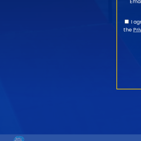
Emai
I a
the
Pri