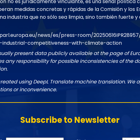
ón no es jurídicamente vinculante, es una señal política c
eran medidas concretas y rápidas de la Comisión y los 
a industria que no sólo sea limpia, sino también fuerte y 
parl.europa.eu/news/es/press-room/20250616IPR28957/c
industrial-competitiveness-with-climate-action
sually present data publicly available at the page of Eu
 any responsibility for possible inconsistencies of the d
ion.
created using DeepL Translate machine translation. We a
tions or inconvenience.
Subscribe to Newsletter