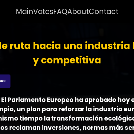
Main
Votes
FAQ
About
Contact
e ruta hacia una industria
y competitiva
ace
 - El Parlamento Europeo ha aprobado hoy 
impio, un plan para reforzar la industria e
mismo tiempo la transformación ecológica
os reclaman inversiones, normas más sen