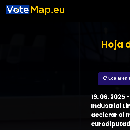
Hoja d
📋 Copiar enl
19. 06. 2025
Industrial L
acelerar al 
eurodiputad