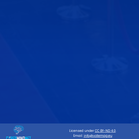
Licensed under
CC BY-ND 4.0
.
Email:
info@votemap.eu