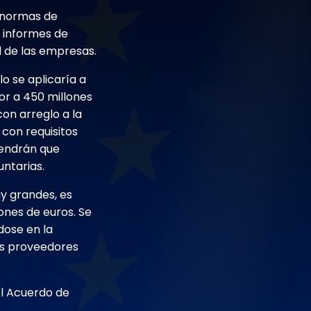
s normas de
de informes de
l de las empresas.
lo se aplicaría a
or a 450 millones
on arreglo a la
con requisitos
tendrán que
untarias.
uy grandes, es
ones de euros. Se
dose en la
los proveedores
el Acuerdo de