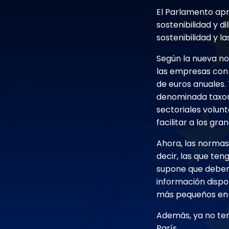
El Parlamento apr
sostenibilidad y d
sostenibilidad y 
Según la nueva nor
las empresas con 
de euros anuales.
denominada taxono
sectoriales volun
facilitar a los gr
Ahora, las normas
decir, las que te
supone que deben 
información dispo
más pequeños en 
Además, ya no ten
París.