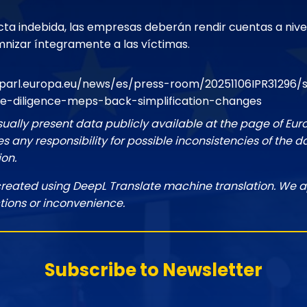
ta indebida, las empresas deberán rendir cuentas a nive
nizar íntegramente a las víctimas.
parl.europa.eu/news/es/press-room/20251106IPR31296/su
e-diligence-meps-back-simplification-changes
sually present data publicly available at the page of Eu
 any responsibility for possible inconsistencies of the d
ion.
created using DeepL Translate machine translation. We a
tions or inconvenience.
Subscribe to Newsletter