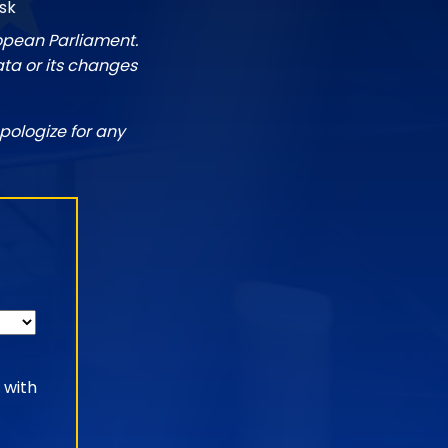
sk
ropean Parliament.
ata or its changes
pologize for any
 with