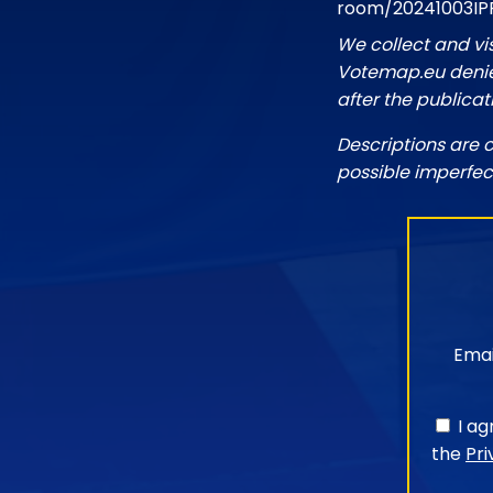
room/20241003IP
We collect and vi
Votemap.eu denies
after the publicat
Descriptions are 
possible imperfec
Emai
I a
the
Pri