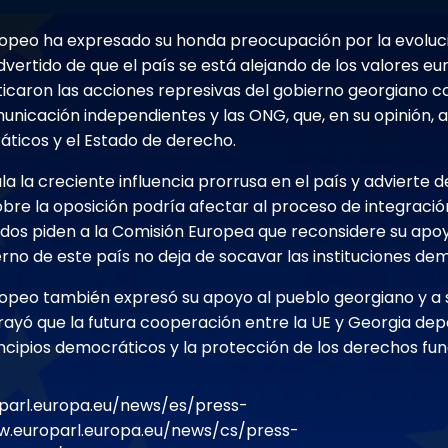
opeo ha expresado su honda preocupación por la evolució
vertido de que el país se está alejando de los valores eu
ticaron las acciones represivas del gobierno georgiano co
unicación independientes y las ONG, que, en su opinión,
áticos y el Estado de derecho.
la la creciente influencia prorrusa en el país y advierte 
obre la oposición podría afectar al proceso de integració
ados piden a la Comisión Europea que reconsidere su apoy
erno de este país no deja de socavar las instituciones de
opeo también expresó su apoyo al pueblo georgiano y a 
ayó que la futura cooperación entre la UE y Georgia de
incipios democráticos y la protección de los derechos f
parl.europa.eu/news/es/press-
.europarl.europa.eu/news/cs/press-