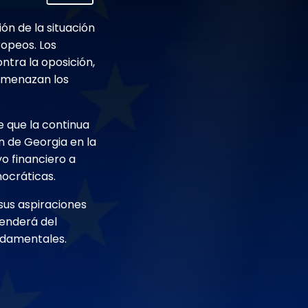
n de la situación
ropeos. Los
ntra la oposición,
 amenazan los
de que la continua
n de Georgia en la
o financiero a
mocráticas.
sus aspiraciones
penderá del
undamentales.