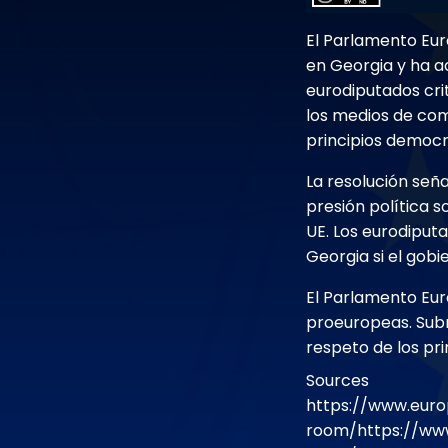
El Parlamento Eur
en Georgia y ha ad
eurodiputados cri
los medios de com
principios democr
La resolución seña
presión política s
UE. Los eurodiput
Georgia si el gobi
El Parlamento Eur
proeuropeas. Subr
respeto de los pr
Sources
https://www.euro
room/https://www