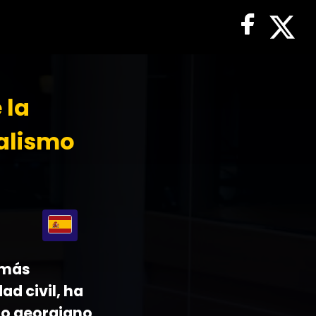
 la
alismo
 más
ad civil, ha
no georgiano