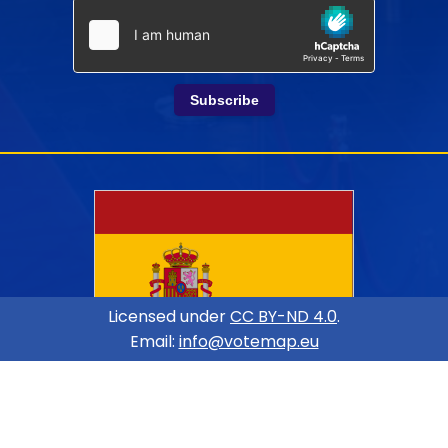
Subscribe
Licensed under
CC BY-ND 4.0
.
Email:
info@votemap.eu