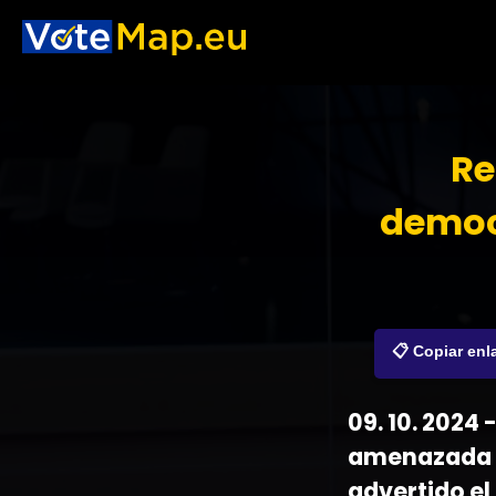
Re
democ
📋 Copiar enl
09. 10. 2024
amenazada po
advertido el