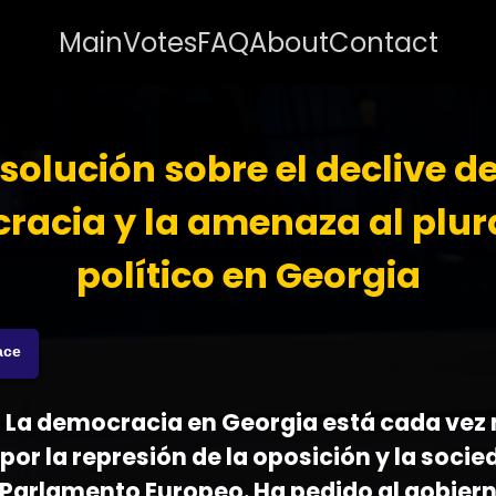
Main
Votes
FAQ
About
Contact
solución sobre el declive de
racia y la amenaza al plur
político en Georgia
ace
 - La democracia en Georgia está cada vez
r la represión de la oposición y la socied
 Parlamento Europeo. Ha pedido al gobier