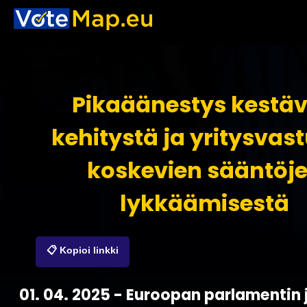
Pikaäänestys kestä
kehitystä ja yritysvas
koskevien sääntöj
lykkäämisestä
📋 Kopioi linkki
01. 04. 2025 - Euroopan parlamentin