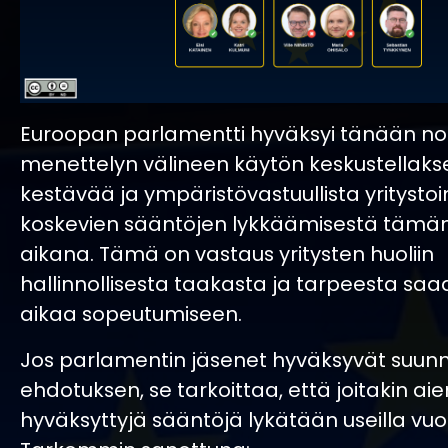
Euroopan parlamentti hyväksyi tänään n
menettelyn välineen käytön keskustellak
kestävää ja ympäristövastuullista yritysto
koskevien sääntöjen lykkäämisestä tämän
aikana. Tämä on vastaus yritysten huoliin
hallinnollisesta taakasta ja tarpeesta saa
aikaa sopeutumiseen.
Jos parlamentin jäsenet hyväksyvät suunn
ehdotuksen, se tarkoittaa, että joitakin a
hyväksyttyjä sääntöjä lykätään useilla vuos