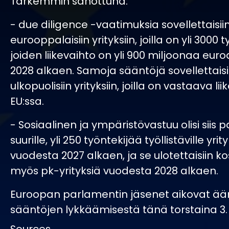
Tarkemmin sanottuna:
- due diligence -vaatimuksia sovellettaisiin
eurooppalaisiin yrityksiin, joilla on yli 3000 
joiden liikevaihto on yli 900 miljoonaa eur
2028 alkaen. Samoja sääntöjä sovellettais
ulkopuolisiin yrityksiin, joilla on vastaava li
EU:ssa.
- Sosiaalinen ja ympäristövastuu olisi siis p
suurille, yli 250 työntekijää työllistäville yrity
vuodesta 2027 alkaen, ja se ulotettaisiin
myös pk-yrityksiä vuodesta 2028 alkaen.
Euroopan parlamentin jäsenet aikovat ä
sääntöjen lykkäämisestä tänä torstaina 3.