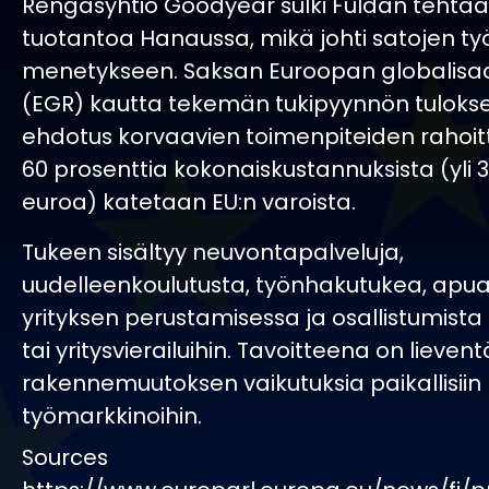
Rengasyhtiö Goodyear sulki Fuldan tehtaan
tuotantoa Hanaussa, mikä johti satojen ty
menetykseen. Saksan Euroopan globalisa
(EGR) kautta tekemän tukipyynnön tuloks
ehdotus korvaavien toimenpiteiden rahoit
60 prosenttia kokonaiskustannuksista (yli 
euroa) katetaan EU:n varoista.
Tukeen sisältyy neuvontapalveluja,
uudelleenkoulutusta, työnhakutukea, ap
yrityksen perustamisessa ja osallistumista
tai yritysvierailuihin. Tavoitteena on lieven
rakennemuutoksen vaikutuksia paikallisiin
työmarkkinoihin.
Sources