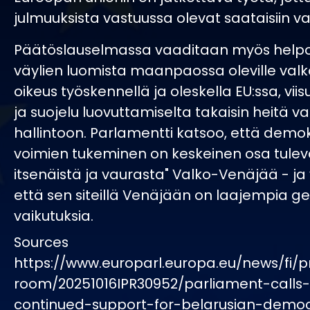
julmuuksista vastuussa olevat saataisiin v
Päätöslauselmassa vaaditaan myös hel
väylien luomista maanpaossa oleville valko
oikeus työskennellä ja oleskella EU:ssa, viis
ja suojelu luovuttamiselta takaisin heitä 
hallintoon. Parlamentti katsoo, että demo
voimien tukeminen on keskeinen osa tule
itsenäistä ja vaurasta" Valko-Venäjää - ja 
että sen siteillä Venäjään on laajempia geo
vaikutuksia.
Sources
https://www.europarl.europa.eu/news/fi/p
room/20251016IPR30952/parliament-calls-
continued-support-for-belarusian-democ