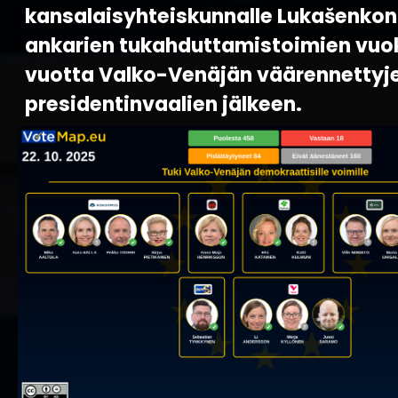
kansalaisyhteiskunnalle Lukašenkon
ankarien tukahduttamistoimien vuoks
vuotta Valko-Venäjän väärennettyj
presidentinvaalien jälkeen.