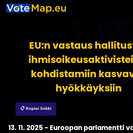
EU:n vastaus hallitu
ihmisoikeusaktiviste
kohdistamiin kasvav
hyökkäyksiin
📋 Kopioi linkki
13. 11. 2025 - Euroopan parlamentti v