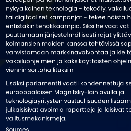
nykyaikainen teknologia - tekoäly, vakoilu
tai digitaaliset kampanjat - tekee näistä 
entistäkin tehokkaampia. Siksi he vaativat 
puuttumaan järjestelmällisesti rajat ylitt
kolmansien maiden kanssa tehtävissä sop
vahvistamaan markkinavalvontaa ja kie
vakoiluohjelmien ja kaksikäyttöisten ohjel
viennin sortohallituksiin.
Lisäksi parlamentti vaatii kohdennettuja 
eurooppalaisen Magnitsky-lain avulla ja
teknologiayritysten vastuullisuuden lisäämi
julkaisisivat avoimia raportteja ja loisivat t
valitusmekanismeja.
Sources