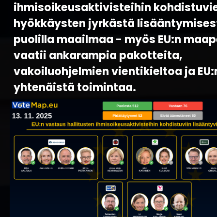
ihmisoikeusaktivisteihin kohdistuvi
hyökkäysten jyrkästä lisääntymisest
puolilla maailmaa - myös EU:n maape
vaatii ankarampia pakotteita,
vakoiluohjelmien vientikieltoa ja EU:
yhtenäistä toimintaa.