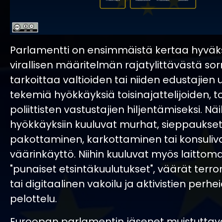
Parlamentti on ensimmäistä kertaa hyväk
virallisen määritelmän rajatylittävästä sor
tarkoittaa valtioiden tai niiden edustajien 
tekemiä hyökkäyksiä toisinajattelijoiden, to
poliittisten vastustajien hiljentämiseksi. Näi
hyökkäyksiin kuuluvat murhat, sieppaukset,
pakottaminen, karkottaminen tai konsuliv
väärinkäyttö. Niihin kuuluvat myös laittoma
"punaiset etsintäkuulutukset", väärät terro
tai digitaalinen vakoilu ja aktivistien perhe
pelottelu.
Euroopan parlamentin jäsenet muistuttava