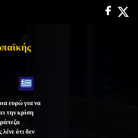
ωπαϊκής
ια ευρώ για να
ει την κρίση
Τράπεζα
λένε ότι δεν