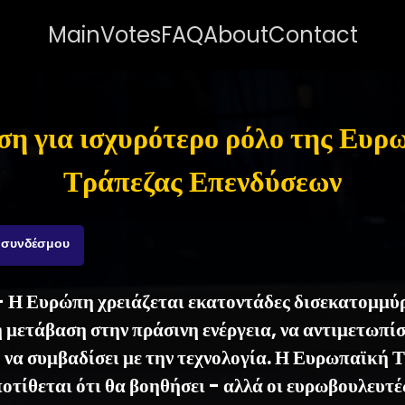
Main
Votes
FAQ
About
Contact
η για ισχυρότερο ρόλο της Ευρ
Τράπεζας Επενδύσεων
 συνδέσμου
- Η Ευρώπη χρειάζεται εκατοντάδες δισεκατομμύρ
η μετάβαση στην πράσινη ενέργεια, να αντιμετωπίσ
ή να συμβαδίσει με την τεχνολογία. Η Ευρωπαϊκή 
τίθεται ότι θα βοηθήσει - αλλά οι ευρωβουλευτές 