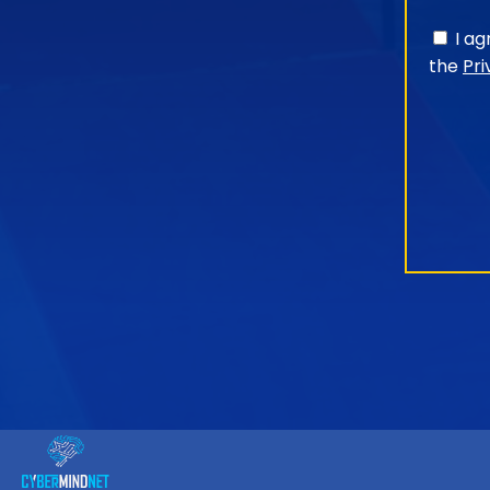
I a
the
Pri