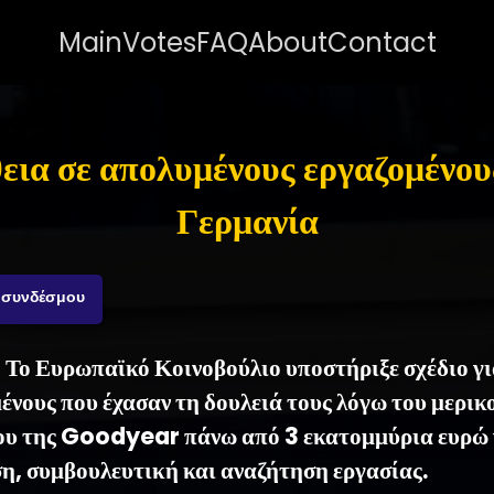
Main
Votes
FAQ
About
Contact
εια σε απολυμένους εργαζομένου
Γερμανία
 συνδέσμου
- Το Ευρωπαϊκό Κοινοβούλιο υποστήριξε σχέδιο γ
ένους που έχασαν τη δουλειά τους λόγω του μερικ
ου της Goodyear πάνω από 3 εκατομμύρια ευρώ 
η, συμβουλευτική και αναζήτηση εργασίας.