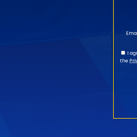
Emai
I a
the
Pri