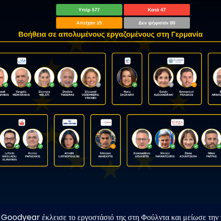
ν Goodyear έκλεισε το εργοστάσιό της στη Φούλντα και μείωσε την