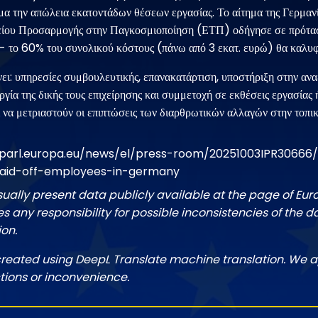
α την απώλεια εκατοντάδων θέσεων εργασίας. Το αίτημα της Γερμαν
είου Προσαρμογής στην Παγκοσμιοποίηση (ΕΤΠ) οδήγησε σε πρότα
- το 60% του συνολικού κόστους (πάνω από 3 εκατ. ευρώ) θα καλυφ
ει: υπηρεσίες συμβουλευτικής, επανακατάρτιση, υποστήριξη στην ανα
ργία της δικής τους επιχείρησης και συμμετοχή σε εκθέσεις εργασίας 
αι να μετριαστούν οι επιπτώσεις των διαρθρωτικών αλλαγών στην τοπι
parl.europa.eu/news/el/press-room/20251003IPR30666/E
laid-off-employees-in-germany
sually present data publicly available at the page of Eu
 any responsibility for possible inconsistencies of the d
ion.
created using DeepL Translate machine translation. We a
tions or inconvenience.