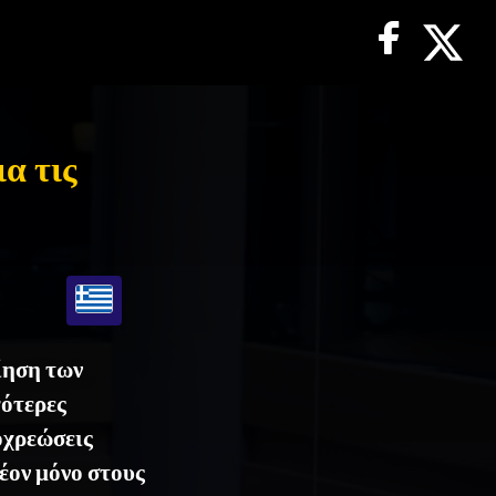
α τις
ίηση των
γότερες
οχρεώσεις
έον μόνο στους