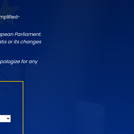
mplified-
ropean Parliament.
ata or its changes
pologize for any