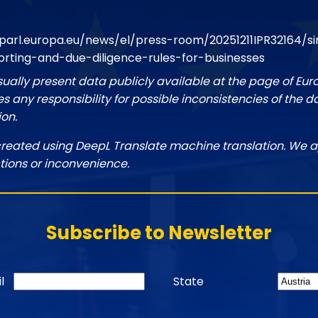
parl.europa.eu/news/el/press-room/20251211IPR32164/si
porting-and-due-diligence-rules-for-businesses
sually present data publicly available at the page of Eu
 any responsibility for possible inconsistencies of the d
ion.
created using DeepL Translate machine translation. We a
tions or inconvenience.
Subscribe to Newsletter
l
State