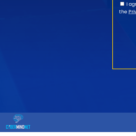
I a
the
Pri