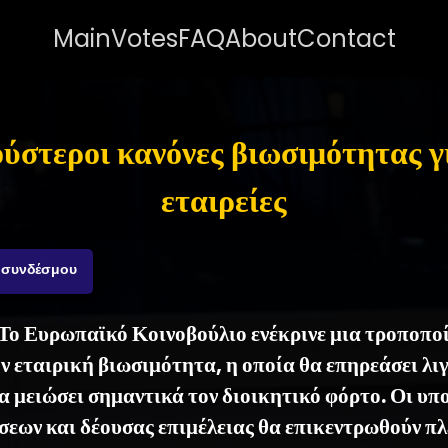
Main
Votes
FAQ
About
Contact
ύστεροι κανόνες βιωσιμότητας γι
εταιρείες
 συνδέσμου
- Το Ευρωπαϊκό Κοινοβούλιο ενέκρινε μια τροποπο
ν εταιρική βιωσιμότητα, η οποία θα επηρεάσει λι
θα μειώσει σημαντικά τον διοικητικό φόρτο. Οι υπ
σεων και δέουσας επιμέλειας θα επικεντρωθούν πλ