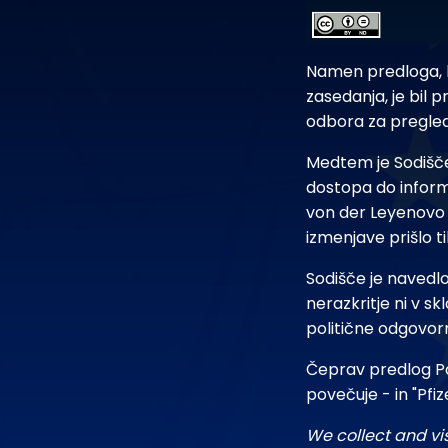
Namen predloga, k
zasedanja, je bil 
odbora za pregled
Medtem je Sodišče 
dostopa do inform
von der Leyenovo 
izmenjave prišlo 
Sodišče je navedlo
nerazkritje ni v s
politične odgovorn
Čeprav predlog Patr
povečuje - in "Pfi
We collect and vi