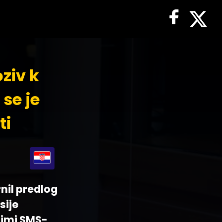
ziv k
 se je
ti
rnil predlog
sije
nimi SMS-