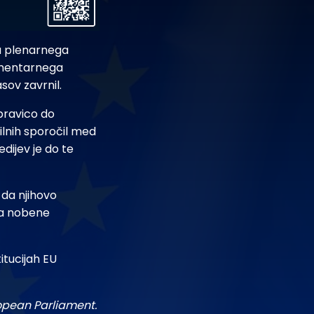
a plenarnega
lamentarnega
sov zavrnil.
 pravico do
ilnih sporočil med
dijev je do te
 da njihovo
ela nobene
itucijah EU
ropean Parliament.