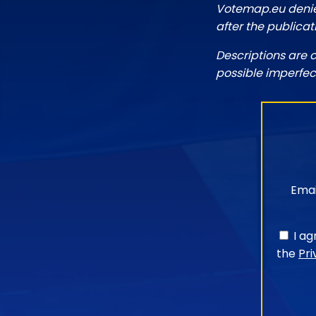
Votemap.eu denies
after the publicat
Descriptions are 
possible imperfec
Emai
I a
the
Pri