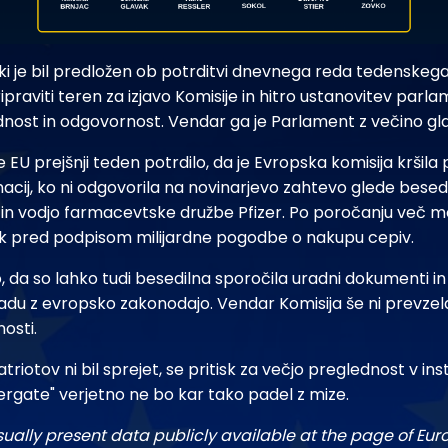
i je bil predložen ob potrditvi dnevnega reda tedenskeg
pripraviti teren za izjavo Komisije in hitro ustanovitev par
nost in odgovornost. Vendar ga je Parlament z večino gla
EU prejšnji teden potrdilo, da je Evropska komisija kršila
acij, ko ni odgovorila na novinarjevo zahtevo glede besed
in vodjo farmacevtske družbe Pfizer. Po poročanju več me
tik pred podpisom milijardne pogodbe o nakupu cepiv.
, da so lahko tudi besedilna sporočila uradni dokumenti in
kladu z evropsko zakonodajo. Vendar Komisija še ni prevz
osti.
iotov ni bil sprejet, se pritisk za večjo preglednost v inst
zergate" verjetno ne bo kar tako padel z mize.
sually present data publicly available at the page of Eu