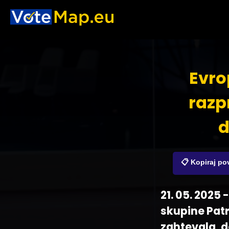
Evro
razpr
d
📋 Kopiraj p
21. 05. 2025 
skupine Patr
zahtevala, d