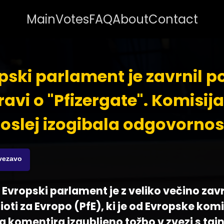
Main
Votes
FAQ
About
Contact
pski parlament je zavrnil po
avi o "Pfizergate". Komisija
oslej izogibala odgovornos
ovezavo
- Evropski parlament je z veliko večino zav
ioti za Evropo (PfE), ki je od Evropske komi
a komentira izgubljeno tožbo v zvezi s taj