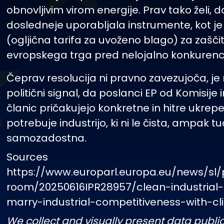
obnovljivim virom energije. Prav tako želi, d
dosledneje uporabljala instrumente, kot j
(ogljična tarifa za uvoženo blago) za zašči
evropskega trga pred nelojalno konkurenc
Čeprav resolucija ni pravno zavezujoča, j
politični signal, da poslanci EP od Komisije 
članic pričakujejo konkretne in hitre ukrep
potrebuje industrijo, ki ni le čista, ampak t
samozadostna.
Sources
https://www.europarl.europa.eu/news/sl/
room/20250616IPR28957/clean-industrial
marry-industrial-competitiveness-with-c
We collect and visually present data public