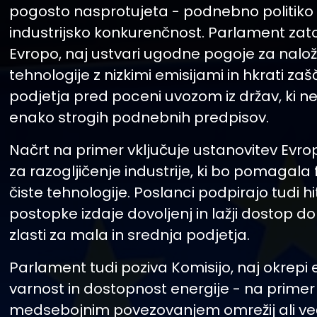
pogosto nasprotujeta - podnebno politiko 
industrijsko konkurenčnost. Parlament zat
Evropo, naj ustvari ugodne pogoje za nalo
tehnologije z nizkimi emisijami in hkrati zašč
podjetja pred poceni uvozom iz držav, ki n
enako strogih podnebnih predpisov.
Načrt na primer vključuje ustanovitev Evr
za razogljičenje industrije, ki bo pomagala 
čiste tehnologije. Poslanci podpirajo tudi hi
postopke izdaje dovoljenj in lažji dostop do
zlasti za mala in srednja podjetja.
Parlament tudi poziva Komisijo, naj okrepi
varnost in dostopnost energije - na primer 
medsebojnim povezovanjem omrežij ali ve