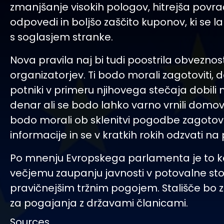
zmanjšanje visokih pologov, hitrejša povra
odpovedi in boljšo zaščito kuponov, ki se la
s soglasjem stranke.
Nova pravila naj bi tudi poostrila obveznost
organizatorjev. Ti bodo morali zagotoviti,
potniki v primeru njihovega stečaja dobili 
denar ali se bodo lahko varno vrnili domov
bodo morali ob sklenitvi pogodbe zagotovi
informacije in se v kratkih rokih odzvati na 
Po mnenju Evropskega parlamenta je to k
večjemu zaupanju javnosti v potovalne stor
pravičnejšim tržnim pogojem. Stališče bo 
za pogajanja z državami članicami.
Sources