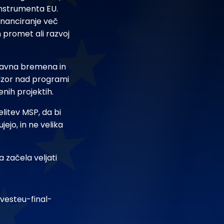
instrumenta EU.
inanciranje več
 promet ali razvoj
pravna bremena in
dzor nad programi
nih projektih.
litev MSP, da bi
ejo, in ne velika
 začela veljati
vesteu-final-