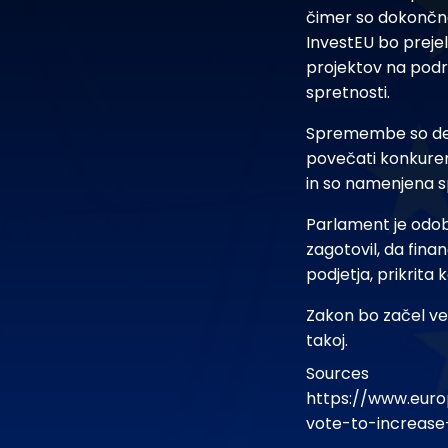
čimer so dokončno
InvestEU bo prejel
projektov na podro
spretnosti.
Spremembe so del 
povečati konkuren
in so namenjena s
Parlament je odob
zagotovil, da finan
podjetja, prikrita k
Zakon bo začel vel
takoj.
Sources
https://www.euro
vote-to-increase-