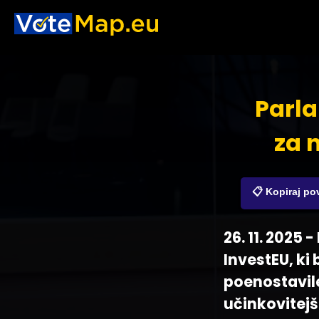
Parla
za 
📋 Kopiraj p
26. 11. 2025
InvestEU, ki
poenostavile
učinkovitejš