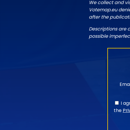
We collect and vi
Votemap.eu denies
after the publicat
Descriptions are 
possible imperfec
Emai
I a
the
Pri