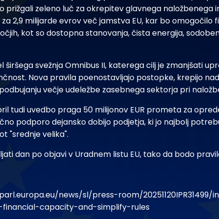
 prižgali zeleno luč za okrepitev glavnega naložbenega 
 za 2,9 milijarde evrov več jamstva EU, kar bo omogočilo f
čjih, kot so dostopna stanovanja, čista energija, sodoben
širšega svežnja Omnibus II, katerega cilj je zmanjšati u
čnost. Nova pravila poenostavljajo postopke, krepijo na
podbujanju večje udeležbe zasebnega sektorja pri naložbe
ril tudi uvedbo praga 50 milijonov EUR prometa za oprede
čno podporo dejansko dobijo podjetja, ki jo najbolj potrebuj
ot "srednje velika".
jati dan po objavi v Uradnem listu EU, tako da bodo pravila
parl.europa.eu/news/sl/press-room/20251120IPR31499/in
financial-capacity-and-simplify-rules