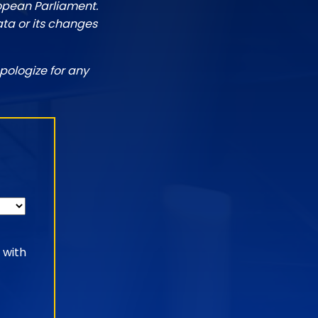
ropean Parliament.
ata or its changes
pologize for any
 with