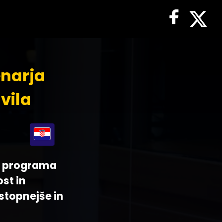
enarja
vila
be programa
st in
ostopnejše in