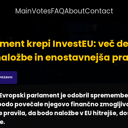
Main
Votes
FAQ
About
Contact
ment krepi InvestEU: več d
naložbe in enostavnejša pra
ovezavo
 - Evropski parlament je odobril spremem
 bodo povečale njegovo finančno zmogljivo
 pravila, da bodo naložbe v EU hitrejše, d
e.