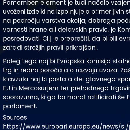
Pomemben element je tudi načelo vzajem
uvoženi izdelki ne izpolnjujejo primerljivi
na področju varstva okolja, dobrega počut
varnosti hrane ali delavskih pravic, je Kom
posredovati. Cilj je preprečiti, da bi bili e
zaradi strožjih pravil prikrajšani.
Poleg tega naj bi Evropska komisija staln
trg in redno poročala o razvoju uvoza. Za
klavzula naj bi postala del glavnega s
EU in Mercosurjem ter prehodnega trgov
sporazuma, ki ga bo moral ratificirati še 
parlament.
Sources
https://www.europarl.europa.eu/news/sl/