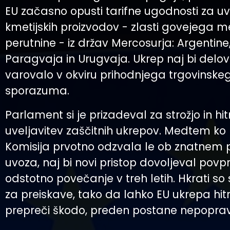
EU začasno opusti tarifne ugodnosti za uvo
kmetijskih proizvodov - zlasti govejega m
perutnine - iz držav Mercosurja: Argentine, 
Paragvaja in Urugvaja. Ukrep naj bi delov
varovalo v okviru prihodnjega trgovinske
sporazuma.
Parlament si je prizadeval za strožjo in hit
uveljavitev zaščitnih ukrepov. Medtem ko 
Komisija prvotno odzvala le ob znatnem
uvoza, naj bi novi pristop dovoljeval povp
odstotno povečanje v treh letih. Hkrati so 
za preiskave, tako da lahko EU ukrepa hitr
prepreči škodo, preden postane nepopravl