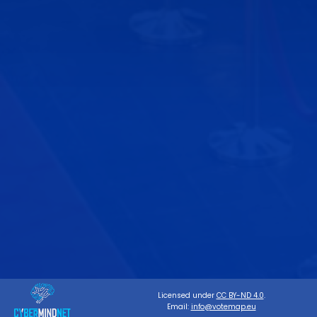
Licensed under
CC BY-ND 4.0
.
Email:
info@votemap.eu