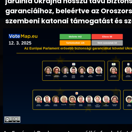
járulnia Ukrajna hosszú távú bizton
garanciáihoz, beleértve az Oroszor
szembeni katonai támogatást és sz