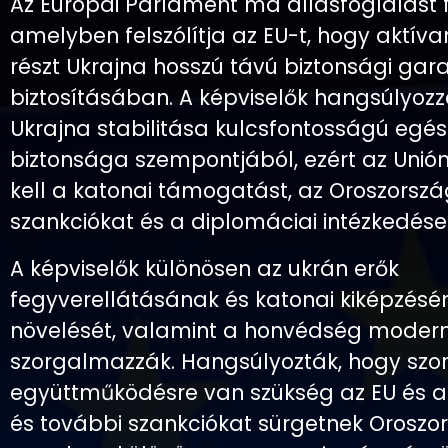
Az Európai Parlament ma állásfoglalást f
amelyben felszólítja az EU-t, hogy aktív
részt Ukrajna hosszú távú biztonsági gar
biztosításában. A képviselők hangsúlyozz
Ukrajna stabilitása kulcsfontosságú egé
biztonsága szempontjából, ezért az Unión
kell a katonai támogatást, az Oroszország
szankciókat és a diplomáciai intézkedése
A képviselők különösen az ukrán erők
fegyverellátásának és katonai kiképzésé
növelését, valamint a honvédség modern
szorgalmazzák. Hangsúlyozták, hogy sz
együttműködésre van szükség az EU és a 
és további szankciókat sürgetnek Oroszo