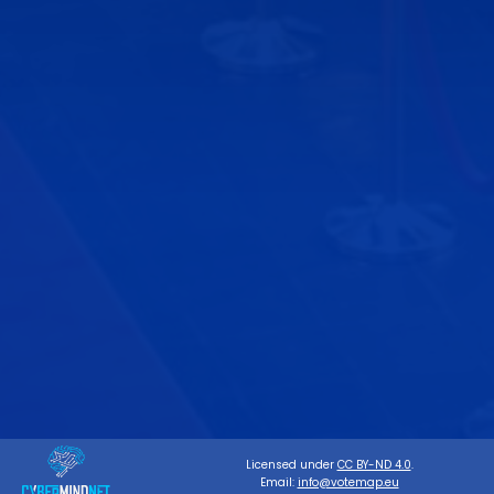
Licensed under
CC BY-ND 4.0
.
Email:
info@votemap.eu