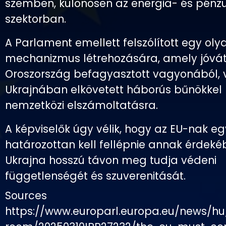
szemben, különösen az energia- és pénz
szektorban.
A Parlament emellett felszólított egy oly
mechanizmus létrehozására, amely jóvátét
Oroszország befagyasztott vagyonából, 
Ukrajnában elkövetett háborús bűnökkel
nemzetközi elszámoltatásra.
A képviselők úgy vélik, hogy az EU-nak e
határozottan kell fellépnie annak érdeké
Ukrajna hosszú távon meg tudja védeni
függetlenségét és szuverenitását.
Sources
https://www.europarl.europa.eu/news/hu