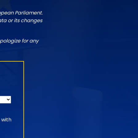
ropean Parliament.
ata or its changes
pologize for any
 with