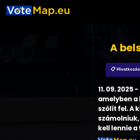
A bel
📋 Hivatkozá
11. 09. 2025 
amelyben a 
szólít fel. 
számolniuk
kell lennie 