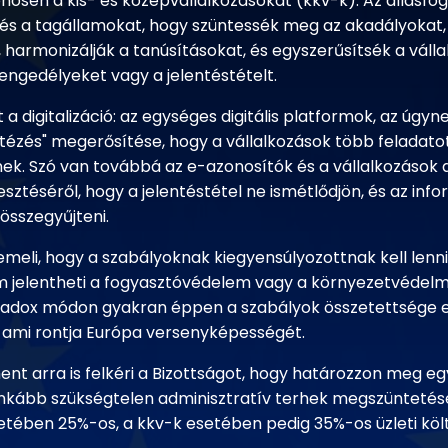
önösen a kis- és középvállalkozásokat (kkv-k). Az állásfo
t és a tagállamokat, hogy szüntessék meg az akadályokat, 
 harmonizálják a tanúsításokat, és egyszerűsítsék a vál
 engedélyeket vagy a jelentéstételt.
 a digitalizáció: az egységes digitális platformok, az úgyn
tézés" megerősítése, hogy a vállalkozások több feladato
ek. Szó van továbbá az e-azonosítók és a vállalkozások di
esztéséről, hogy a jelentéstétel ne ismétlődjön, és az inf
a összegyűjteni.
iemeli, hogy a szabályoknak kiegyensúlyozottnak kell lenni
 jelentheti a fogyasztóvédelem vagy a környezetvédelmi
radox módon gyakran éppen a szabályok összetettsége
 ami rontja Európa versenyképességét.
ent arra is felkéri a Bizottságot, hogy határozzon meg e
inkább szükségtelen adminisztratív terhek megszüntetésé
etében 25%-os, a kkv-k esetében pedig 35%-os üzleti kö