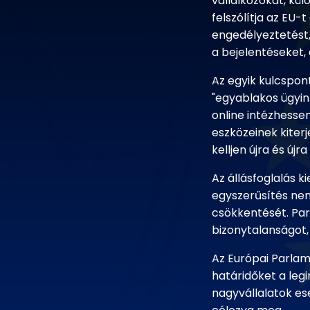
vállalkozókat, kül
felszólítja az EU-
engedélyeztetést,
a bejelentéseket,
Az egyik kulcspont
"egyablakos ügyin
online intézhessen
eszközeinek kiterj
kelljen újra és újr
Az állásfoglalás k
egyszerűsítés nem
csökkentését. Pa
bizonytalanságot,
Az Európai Parlam
határidőket a leg
nagyvállalatok es