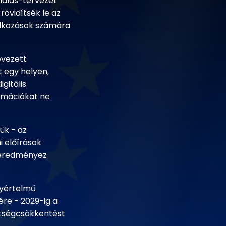
glalás-tervezet
rövidítsék le az
lalkozások számára
evezett
t egy helyen,
gitális
ormációkat ne
ük - az
 előírások
 eredményez
gyértelmű
re - 2029-ig a
ltségcsökkentést