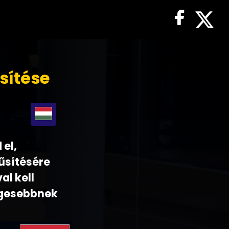
sítése
 el,
űsítésére
al kell
égesebbnek