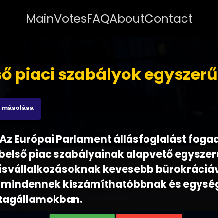
Main
Votes
FAQ
About
Contact
ső piaci szabályok egyszerű
s másolása
- Az Európai Parlament állásfoglalást fogad
belső piac szabályainak alapvető egyszer
A kisvállalkozásoknak kevesebb bürokráciáv
, mindennek kiszámíthatóbbnak és egys
a tagállamokban.