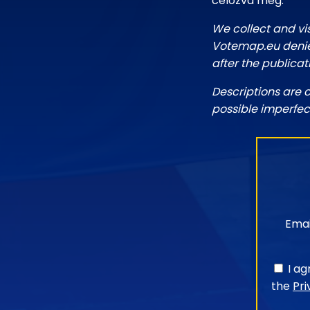
célozva meg.
We collect and vi
Votemap.eu denies
after the publicat
Descriptions are 
possible imperfec
Emai
I a
the
Pri