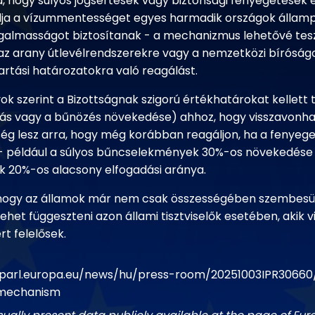
, hogy súlyos jogsértések vagy biztonsági fenyegetések 
dja a vízummentességet egyes harmadik országok államp
ugalmasságot biztosítanak - a mechanizmus lehetővé teszi
az arany útlevélrendszerekre vagy a nemzetközi bíróságo
artási határozatokra való reagálást.
yok szerint a Bizottságnak szigorú értékhatárokat kellett te
rlás vagy a bűnözés növekedése) ahhoz, hogy visszavonh
ég lesz arra, hogy még korábban reagáljon, ha a fenyeg
- például a súlyos bűncselekmények 30%-os növekedése
20%-os alacsony elfogadási aránya.
 hogy az államok már nem csak összességében szembesü
lehet függeszteni azon állami tisztviselők esetében, akik 
t felelősek.
parl.europa.eu/news/hu/press-room/20251003IPR30660/
-mechanism