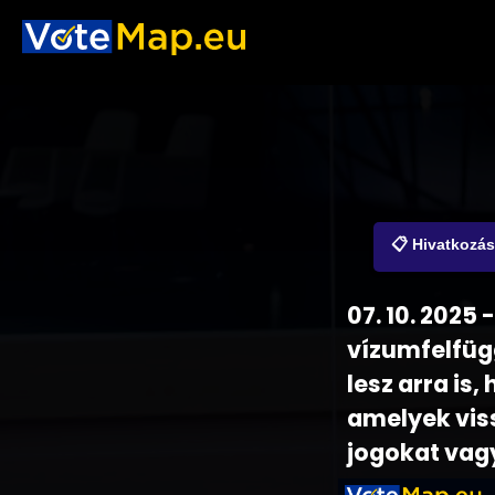
📋 Hivatkozá
07. 10. 2025
vízumfelfüg
lesz arra is
amelyek viss
jogokat vagy