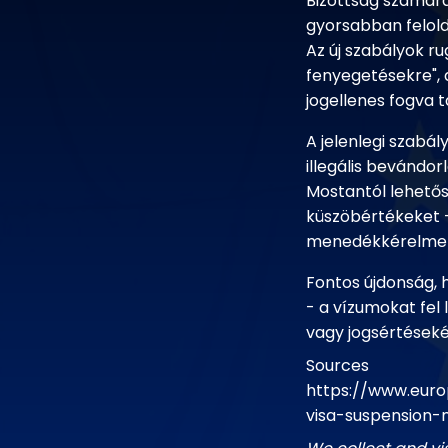
Bizottság számára
gyorsabban felol
Az új szabályok r
fenyegetésekre", 
jogellenes fogva t
A jelenlegi szabál
illegális bevándo
Mostantól lehetős
küszöbértékeket 
menedékkérelmek 
Fontos újdonság,
- a vízumokat fel 
vagy jogsértésekér
Sources
https://www.euro
visa-suspension