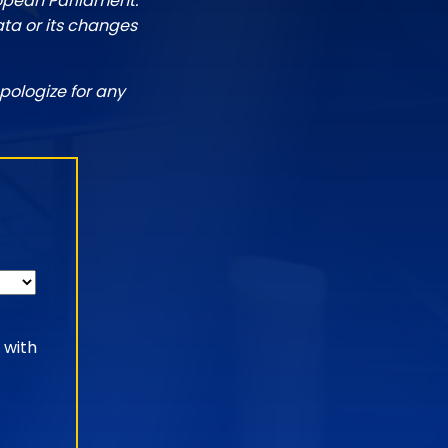
ropean Parliament.
ata or its changes
pologize for any
 with