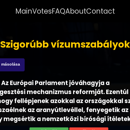
Main
Votes
FAQ
About
Contact
Szigorúbb vízumszabályok
s másolása
 - Az Európai Parlament jóváhagyja a
gesztési mechanizmus reformját. Ezentúl
, hogy fellépjenek azokkal az országokkal
zaélnek az aranyútlevéllel, fenyegetik az
 megsértik a nemzetközi bírósági ítéletek