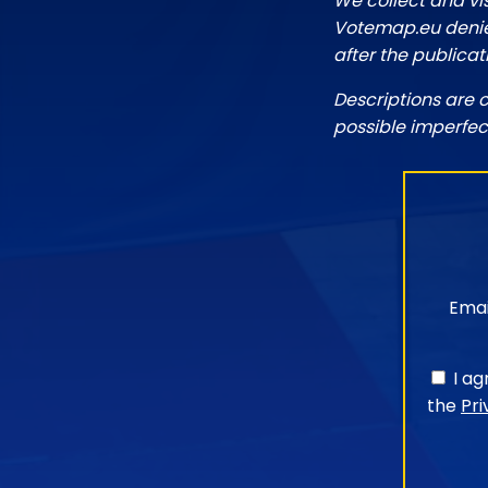
We collect and vi
Votemap.eu denies
after the publicat
Descriptions are 
possible imperfec
Emai
I a
the
Pri