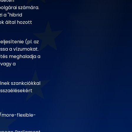
esetén
olgárai számára.
 a "hibrid
k által hozott
ljesítenie (pl. az
assa a vízumokat.
etés meghaladja a
 vagy a
lnek szankciókkal
visszaélésekért
more-flexible-