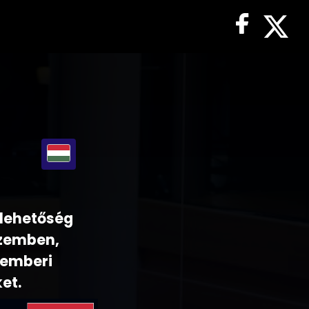
 lehetőség
 szemben,
 emberi
et.