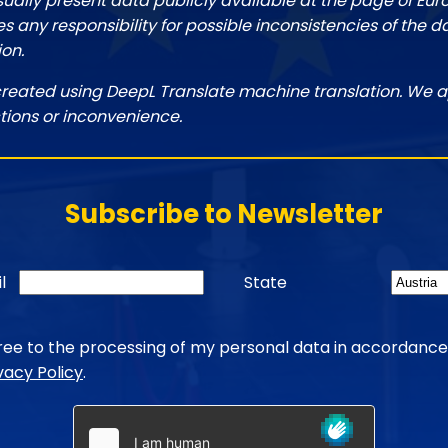
sually present data publicly available at the page of Eu
 any responsibility for possible inconsistencies of the d
ion.
created using DeepL Translate machine translation. We a
tions or inconvenience.
Subscribe to Newsletter
l
State
gree to the processing of my personal data in accordance
vacy Policy
.