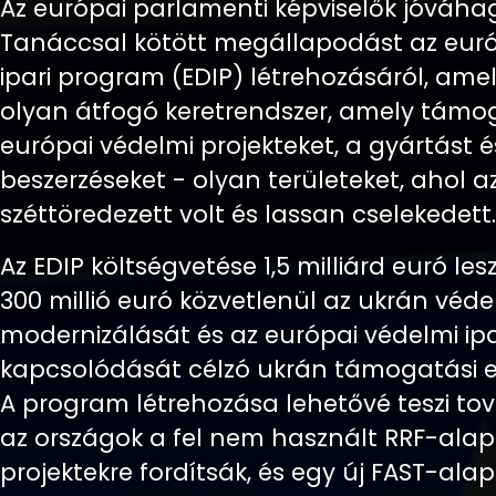
Az európai parlamenti képviselők jóváha
Tanáccsal kötött megállapodást az euró
ipari program (EDIP) létrehozásáról, amel
olyan átfogó keretrendszer, amely támo
európai védelmi projekteket, a gyártást é
beszerzéseket - olyan területeket, ahol a
széttöredezett volt és lassan cselekedett.
Az EDIP költségvetése 1,5 milliárd euró le
300 millió euró közvetlenül az ukrán véde
modernizálását és az európai védelmi ip
kapcsolódását célzó ukrán támogatási es
A program létrehozása lehetővé teszi to
az országok a fel nem használt RRF-ala
projektekre fordítsák, és egy új FAST-alap