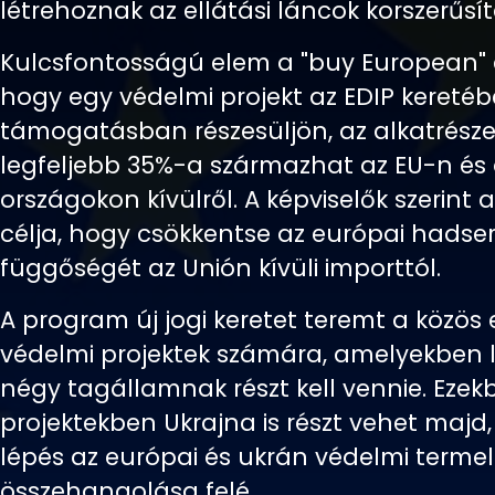
létrehoznak az ellátási láncok korszerűsít
Kulcsfontosságú elem a "buy European" e
hogy egy védelmi projekt az EDIP kereté
támogatásban részesüljön, az alkatrésze
legfeljebb 35%-a származhat az EU-n és 
országokon kívülről. A képviselők szerint 
célja, hogy csökkentse az európai hadse
függőségét az Unión kívüli importtól.
A program új jogi keretet teremt a közös
védelmi projektek számára, amelyekben
négy tagállamnak részt kell vennie. Ezek
projektekben Ukrajna is részt vehet majd
lépés az európai és ukrán védelmi terme
összehangolása felé.