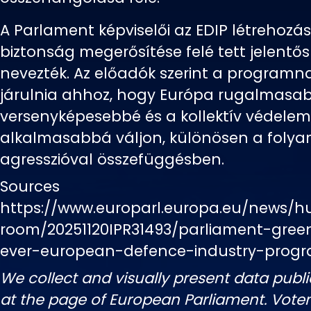
A Parlament képviselői az EDIP létrehozá
biztonság megerősítése felé tett jelentő
nevezték. Az előadók szerint a programna
járulnia ahhoz, hogy Európa rugalmasa
versenyképesebbé és a kollektív védelem
alkalmasabbá váljon, különösen a folya
agresszióval összefüggésben.
Sources
https://www.europarl.europa.eu/news/h
room/20251120IPR31493/parliament-greenl
ever-european-defence-industry-pro
We collect and visually present data publi
at the page of European Parliament. Vot